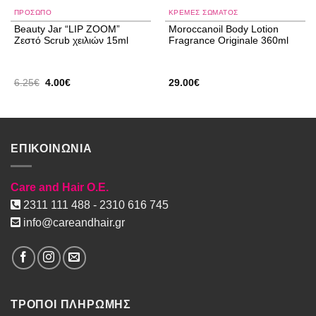
ΠΡΌΣΩΠΟ
ΚΡΈΜΕΣ ΣΏΜΑΤΟΣ
Beauty Jar “LIP ZOOM”
Moroccanoil Body Lotion
Ζεστό Scrub χειλιών 15ml
Fragrance Originale 360ml
Original
Η
6.25
€
4.00
€
29.00
€
price
τρέχουσα
was:
τιμή
6.25€.
είναι:
4.00€.
ΕΠΙΚΟΙΝΩΝΙΑ
Care and Hair O.E.
2311 111 488 - 2310 616 745
info@careandhair.gr
ΤΡΟΠΟΙ ΠΛΗΡΩΜΗΣ