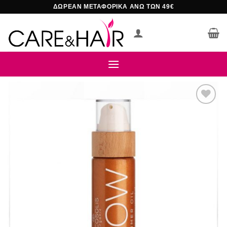
Μετάβαση
ΔΩΡΕΑΝ ΜΕΤΑΦΟΡΙΚΑ ΑΝΩ ΤΩΝ 49€
στο
περιεχόμενο
Add to
wishlist