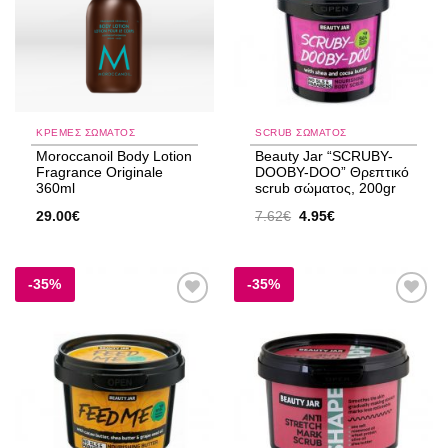
ΚΡΈΜΕΣ ΣΏΜΑΤΟΣ
SCRUB ΣΏΜΑΤΟΣ
Moroccanoil Body Lotion
Beauty Jar “SCRUBY-
Fragrance Originale
DOOBY-DOO” Θρεπτικό
360ml
scrub σώματος, 200gr
Original
Η
29.00
€
7.62
€
4.95
€
price
τρέχουσα
was:
τιμή
7.62€.
είναι:
4.95€.
-35%
-35%
Add to
Add to
wishlist
wishlist