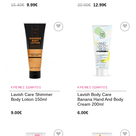
Original
Η
Original
Η
15.40
€
9.99
€
20.00
€
12.99
€
price
τρέχουσα
price
τρέχουσα
was:
τιμή
was:
τιμή
15.40€.
είναι:
20.00€.
είναι:
9.99€.
12.99€.
Add to
Add to
wishlist
wishlist
ΚΡΈΜΕΣ ΣΏΜΑΤΟΣ
ΚΡΈΜΕΣ ΣΏΜΑΤΟΣ
Lavish Care Shimmer
Lavish Body Care
Body Lotion 150ml
Banana Ηand And Body
Cream 200ml
9.00
€
6.00
€