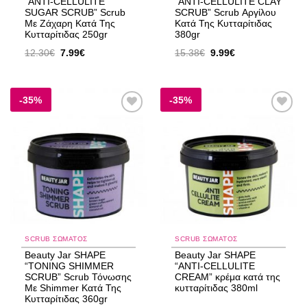
“ANTI-CELLULITE
“ANTI-CELLULITE CLAY
SUGAR SCRUB” Scrub
SCRUB” Scrub Αργίλου
Με Ζάχαρη Kατά Της
Kατά Της Κυτταρίτιδας
Κυτταρίτιδας 250gr
380gr
Original
Η
Original
Η
12.30
€
7.99
€
15.38
€
9.99
€
price
τρέχουσα
price
τρέχουσα
was:
τιμή
was:
τιμή
12.30€.
είναι:
15.38€.
είναι:
7.99€.
9.99€.
-35%
-35%
Add to
Add to
wishlist
wishlist
SCRUB ΣΏΜΑΤΟΣ
SCRUB ΣΏΜΑΤΟΣ
Beauty Jar SHAPE
Beauty Jar SHAPE
“TONING SHIMMER
“ANTI-CELLULITE
SCRUB” Scrub Τόνωσης
CREAM” κρέμα κατά της
Mε Shimmer Κατά Της
κυτταρίτιδας 380ml
Κυτταρίτιδας 360gr