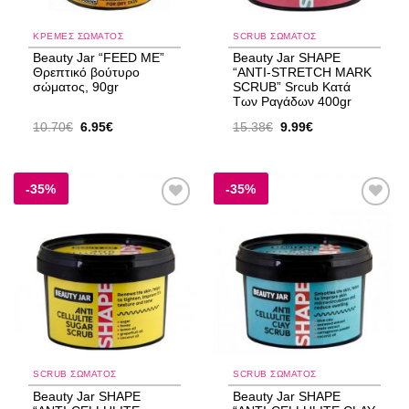
ΚΡΈΜΕΣ ΣΏΜΑΤΟΣ
SCRUB ΣΏΜΑΤΟΣ
Beauty Jar “FEED ME”
Beauty Jar SHAPE
Θρεπτικό βούτυρο
“ANTI-STRETCH MARK
σώματος, 90gr
SCRUB” Srcub Kατά
Των Ραγάδων 400gr
Original
Η
Original
Η
10.70
€
6.95
€
15.38
€
9.99
€
price
τρέχουσα
price
τρέχουσα
was:
τιμή
was:
τιμή
10.70€.
είναι:
15.38€.
είναι:
6.95€.
9.99€.
-35%
-35%
Add to
Add to
wishlist
wishlist
SCRUB ΣΏΜΑΤΟΣ
SCRUB ΣΏΜΑΤΟΣ
Beauty Jar SHAPE
Beauty Jar SHAPE