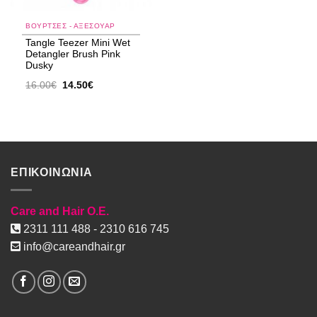
ΒΟΥΡΤΣΕΣ - ΑΞΕΣΟΥΑΡ
Tangle Teezer Mini Wet
Detangler Brush Pink
Dusky
Original
Η
16.00
€
14.50
€
price
τρέχουσα
was:
τιμή
16.00€.
είναι:
14.50€.
ΕΠΙΚΟΙΝΩΝΙΑ
Care and Hair O.E.
2311 111 488 - 2310 616 745
info@careandhair.gr