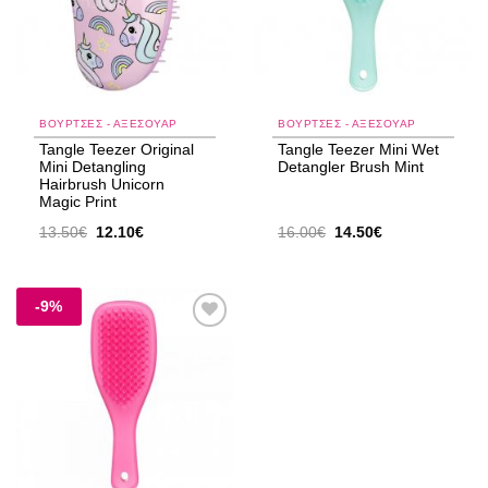
ΒΟΥΡΤΣΕΣ - ΑΞΕΣΟΥΑΡ
ΒΟΥΡΤΣΕΣ - ΑΞΕΣΟΥΑΡ
Tangle Teezer Original
Tangle Teezer Mini Wet
Mini Detangling
Detangler Brush Mint
Hairbrush Unicorn
Magic Print
Original
Η
Original
Η
13.50
€
12.10
€
16.00
€
14.50
€
price
τρέχουσα
price
τρέχουσα
was:
τιμή
was:
τιμή
13.50€.
είναι:
16.00€.
είναι:
12.10€.
14.50€.
-9%
Add to
wishlist