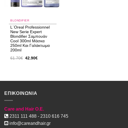
BLONDIFIER
L΄Oreal Professionnel
New Serie Expert
Blondifier Σαμπουάν
Cool 300ml Μάσκα
250ml Και Γαλάκτωμα
200ml
Original
Η
61.70
€
42.90
€
price
τρέχουσα
was:
τιμή
61.70€.
είναι:
42.90€.
ΕΠΙΚΟΙΝΩΝΙΑ
Care and Hair O.E.
2311 111 488 - 2310 616 745
info@careandhair.gr