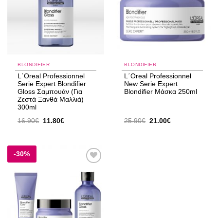
BLONDIFIER
BLONDIFIER
L΄Oreal Professionnel
L΄Oreal Professionnel
Serie Expert Blondifier
New Serie Expert
Gloss Σαμπουάν (Για
Blondifier Μάσκα 250ml
Ζεστά Ξανθά Μαλλιά)
300ml
Original
Η
Original
Η
16.90
€
11.80
€
25.90
€
21.00
€
price
τρέχουσα
price
τρέχουσα
was:
τιμή
was:
τιμή
16.90€.
είναι:
25.90€.
είναι:
11.80€.
21.00€.
-30%
Add to
wishlist