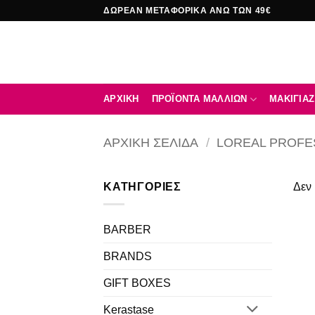
Μετάβαση
ΔΩΡΕΑΝ ΜΕΤΑΦΟΡΙΚΑ ΑΝΩ ΤΩΝ 49€
στο
περιεχόμενο
ΑΡΧΙΚΉ
ΠΡΟΪΟΝΤΑ ΜΑΛΛΙΩΝ
ΜΑΚΙΓΙΑΖ
ΑΡΧΙΚΉ ΣΕΛΊΔΑ
/
LOREAL PROFE
ΚΑΤΗΓΟΡΙΕΣ
Δεν 
BARBER
BRANDS
GIFT BOXES
Kerastase