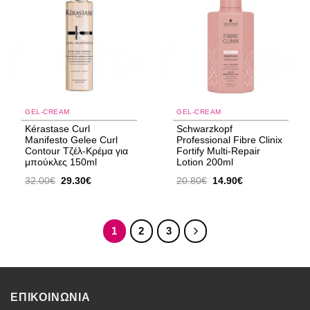
wishlist
wishlist
GEL-CREAM
GEL-CREAM
Kérastase Curl
Schwarzkopf
Manifesto Gelee Curl
Professional Fibre Clinix
Contour Τζέλ-Κρέμα για
Fortify Multi-Repair
μπούκλες 150ml
Lotion 200ml
Original
Η
Original
Η
32.00
€
29.30
€
20.80
€
14.90
€
price
τρέχουσα
price
τρέχουσα
was:
τιμή
was:
τιμή
32.00€.
είναι:
20.80€.
είναι:
29.30€.
14.90€.
1
2
3
ΕΠΙΚΟΙΝΩΝΙΑ