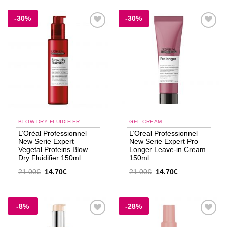
26.80€.
είναι:
25.50€.
είναι:
22.25€.
21.90€.
-30%
-30%
Add to
Add to
wishlist
wishlist
BLOW DRY FLUIDIFIER
GEL-CREAM
L’Oréal Professionnel
L’Oreal Professionnel
New Serie Expert
New Serie Expert Pro
Vegetal Proteins Blow
Longer Leave-in Cream
Dry Fluidifier 150ml
150ml
Original
Η
Original
Η
21.00
€
14.70
€
21.00
€
14.70
€
price
τρέχουσα
price
τρέχουσα
was:
τιμή
was:
τιμή
21.00€.
είναι:
21.00€.
είναι:
14.70€.
14.70€.
-8%
-28%
Add to
Add to