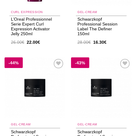
CURL EXPRESSION
GEL-CREAM
L’Oreal Professionnel
Schwarzkopf
Serie Expert Curl
Professional Session
Expression Activator
Label The Definer
Jelly 250ml
150ml
Original
Η
Original
Η
26.00
€
22.00
€
28.00
€
16.30
€
price
τρέχουσα
price
τρέχουσα
was:
τιμή
was:
τιμή
26.00€.
είναι:
28.00€.
είναι:
22.00€.
16.30€.
-44%
-43%
Add to
Add to
wishlist
wishlist
GEL-CREAM
GEL-CREAM
Schwarzkopf
Schwarzkopf