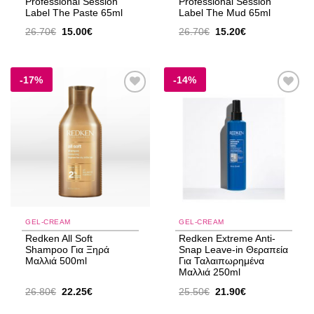
Professional Session
Professional Session
Label The Paste 65ml
Label The Mud 65ml
Original
Η
Original
Η
26.70
€
15.00
€
26.70
€
15.20
€
price
τρέχουσα
price
τρέχουσα
was:
τιμή
was:
τιμή
26.70€.
είναι:
26.70€.
είναι:
15.00€.
15.20€.
-17%
-14%
Add to
Add to
wishlist
wishlist
GEL-CREAM
GEL-CREAM
Redken All Soft
Redken Extreme Anti-
Shampoo Για Ξηρά
Snap Leave-in Θεραπεία
Μαλλιά 500ml
Για Ταλαιπωρημένα
Μαλλιά 250ml
Original
Η
Original
Η
26.80
€
22.25
€
25.50
€
21.90
€
price
τρέχουσα
price
τρέχουσα
was:
τιμή
was:
τιμή