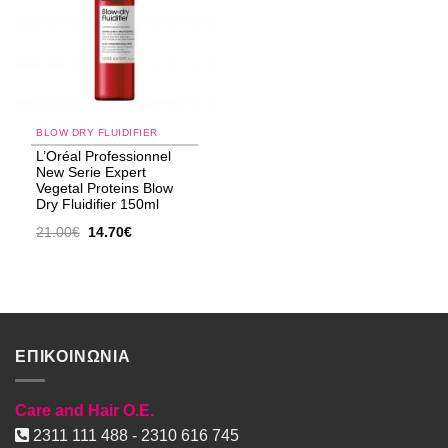
BLOW DRY FLUIDIFIER
L’Oréal Professionnel
New Serie Expert
Vegetal Proteins Blow
Dry Fluidifier 150ml
Original
Η
21.00
€
14.70
€
price
τρέχουσα
was:
τιμή
21.00€.
είναι:
14.70€.
ΕΠΙΚΟΙΝΩΝΙΑ
Care and Hair O.E.
2311 111 488 - 2310 616 745