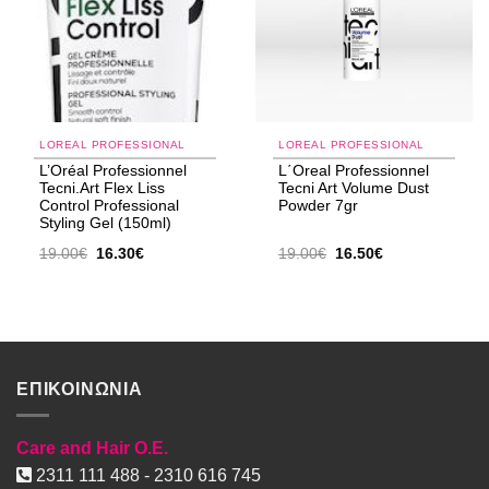
LOREAL PROFESSIONAL
LOREAL PROFESSIONAL
L’Oréal Professionnel
L΄Oreal Professionnel
Tecni.Art Flex Liss
Tecni Art Volume Dust
Control Professional
Powder 7gr
Styling Gel (150ml)
Original
Η
Original
Η
19.00
€
16.30
€
19.00
€
16.50
€
price
τρέχουσα
price
τρέχουσα
was:
τιμή
was:
τιμή
19.00€.
είναι:
19.00€.
είναι:
16.30€.
16.50€.
ΕΠΙΚΟΙΝΩΝΙΑ
Care and Hair O.E.
2311 111 488 - 2310 616 745