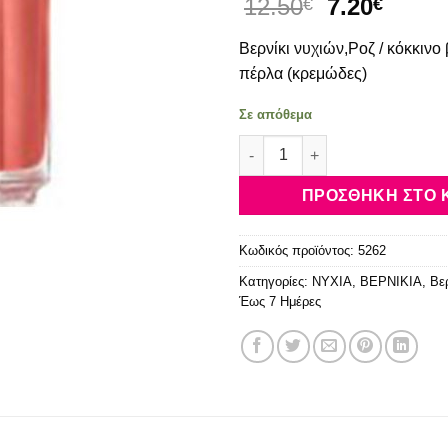
Original
Η
12.50
7.20
€
€
price
τρέχ
Βερνίκι νυχιών,Ροζ / κόκκινο 
was:
τιμή
12.50€.
είναι:
πέρλα (κρεμώδες)
7.20€
Σε απόθεμα
Essie Color #762 Retreat Your
ΠΡΟΣΘΉΚΗ ΣΤΟ 
Κωδικός προϊόντος:
5262
Κατηγορίες:
NYXIA
,
ΒΕΡΝΙΚΙΑ
,
Βε
Έως 7 Ημέρες