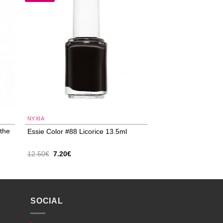
 to
Add to
ist
wishlist
NYXIA
the
Essie Color #88 Licorice 13.5ml
Original
Η
12.50
€
7.20
€
price
τρέχουσα
was:
τιμή
12.50€.
είναι:
7.20€.
SOCIAL