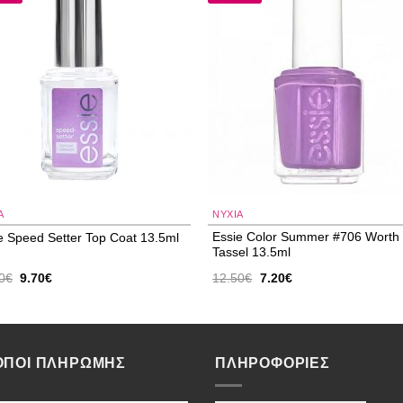
Add to
Add
wishlist
wishl
A
NYXIA
Essie Color Summer #706 Worth 
e Speed Setter Top Coat 13.5ml
Tassel 13.5ml
Original
Η
Original
Η
0
€
9.70
€
12.50
€
7.20
€
price
τρέχουσα
price
τρέχουσα
was:
τιμή
was:
τιμή
17.60€.
είναι:
12.50€.
είναι:
9.70€.
7.20€.
ΟΠΟΙ ΠΛΗΡΩΜΗΣ
ΠΛΗΡΟΦΟΡΙΕΣ