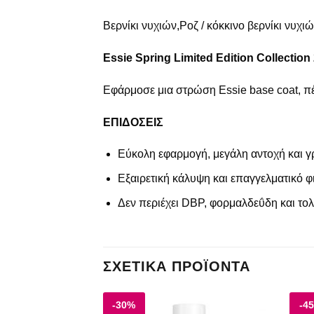
Βερνίκι νυχιών,Ροζ / κόκκινο βερνίκι νυχι
Essie Spring Limited Edition Collection
Εφάρμοσε μια στρώση Essie base coat, πέ
ΕΠΙΔΟΣΕΙΣ
Εύκολη εφαρμογή, μεγάλη αντοχή και 
Εξαιρετική κάλυψη και επαγγελματικό φι
Δεν περιέχει DBP, φορμαλδεΰδη και τολ
ΣΧΕΤΙΚΆ ΠΡΟΪΌΝΤΑ
-30%
-4