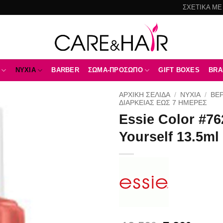
ΣΧΕΤΙΚΑ ΜΕ
NYXIA
BARBER
ΣΩΜΑ-ΠΡΟΣΩΠΟ
GIFT BOXES
BRA
ΑΡΧΙΚΉ ΣΕΛΊΔΑ
/
NYXIA
/
ΒΕΡ
ΔΙΆΡΚΕΙΑΣ ΈΩΣ 7 ΗΜΈΡΕΣ
Essie Color #76
Add to
wishlist
Yourself 13.5ml