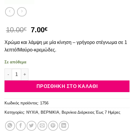
Original
Η
10.00
7.00
€
€
price
τρέχουσα
Χρώμα και λάμψη με μία κίνηση – γρήγορο στέγνωμα σε 1
was:
τιμή
10.00€.
είναι:
λεπτό!Μαύρο-κρεμώδες.
7.00€.
Σε απόθεμα
Essie Expressie #380 Now Or Never 10ml ποσότητα
ΠΡΟΣΘΉΚΗ ΣΤΟ ΚΑΛΆΘΙ
Κωδικός προϊόντος:
1756
Κατηγορίες:
NYXIA
,
ΒΕΡΝΙΚΙΑ
,
Βερνίκια Διάρκειας Έως 7 Ημέρες