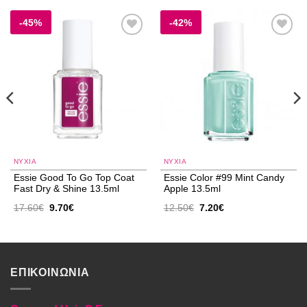
-45%
-42%
Add to
Add to
wishlist
wishlist
NYXIA
NYXIA
Essie Good To Go Top Coat
Essie Color #99 Mint Candy
Fast Dry & Shine 13.5ml
Apple 13.5ml
Original
Η
Original
Η
17.60
€
9.70
€
12.50
€
7.20
€
price
τρέχουσα
price
τρέχουσα
was:
τιμή
was:
τιμή
17.60€.
είναι:
12.50€.
είναι:
9.70€.
7.20€.
ΕΠΙΚΟΙΝΩΝΙΑ