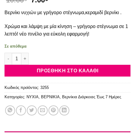
price
τρέχουσα
Βερνίκι νυχιών με γρήγορο στέγνωμα,κεραμιδί βερνίκι .
was:
τιμή
10.00€.
είναι:
Χρώμα και λάμψη με μία κίνηση – γρήγορο στέγνωμα σε 1
7.00€.
λεπτό! νέο πινέλο για εύκολη εφαρμογή!
Σε απόθεμα
Essie Expressie #409 High Energy, Low Stress 10ml ποσότητα
ΠΡΟΣΘΉΚΗ ΣΤΟ ΚΑΛΆΘΙ
Κωδικός προϊόντος:
3255
Κατηγορίες:
NYXIA
,
ΒΕΡΝΙΚΙΑ
,
Βερνίκια Διάρκειας Έως 7 Ημέρες