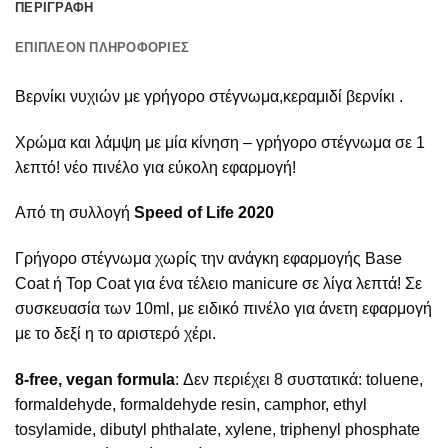
ΠΕΡΙΓΡΑΦΉ
ΕΠΙΠΛΈΟΝ ΠΛΗΡΟΦΟΡΊΕΣ
Βερνίκι νυχιών με γρήγορο στέγνωμα,κεραμιδί βερνίκι .
Χρώμα και λάμψη με μία κίνηση – γρήγορο στέγνωμα σε 1
λεπτό! νέο πινέλο για εύκολη εφαρμογή!
Από τη συλλογή
Speed of Life 2020
Γρήγορο στέγνωμα χωρίς την ανάγκη εφαρμογής Base
Coat ή Top Coat για ένα τέλειο manicure σε λίγα λεπτά! Σε
συσκευασία των 10ml, με ειδικό πινέλο για άνετη εφαρμογή
με το δεξί η το αριστερό χέρι.
8-free, vegan formula
: Δεν περιέχει 8 συστατικά: toluene,
formaldehyde, formaldehyde resin, camphor, ethyl
tosylamide, dibutyl phthalate, xylene, triphenyl phosphate