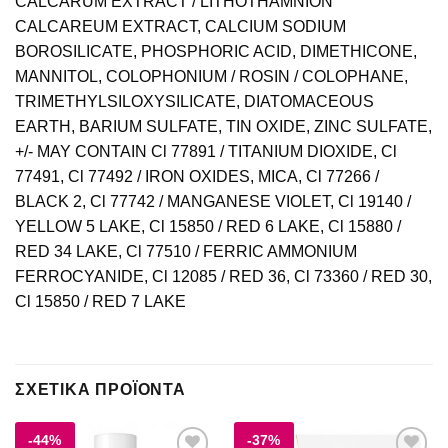
CALCARUM EXTRACT / LITHOTHAMNION
CALCAREUM EXTRACT, CALCIUM SODIUM
BOROSILICATE, PHOSPHORIC ACID, DIMETHICONE,
MANNITOL, COLOPHONIUM / ROSIN / COLOPHANE,
TRIMETHYLSILOXYSILICATE, DIATOMACEOUS
EARTH, BARIUM SULFATE, TIN OXIDE, ZINC SULFATE,
+/- MAY CONTAIN Cl 77891 / TITANIUM DIOXIDE, Cl
77491, Cl 77492 / IRON OXIDES, MICA, Cl 77266 /
BLACK 2, Cl 77742 / MANGANESE VIOLET, Cl 19140 /
YELLOW 5 LAKE, Cl 15850 / RED 6 LAKE, Cl 15880 /
RED 34 LAKE, Cl 77510 / FERRIC AMMONIUM
FERROCYANIDE, Cl 12085 / RED 36, Cl 73360 / RED 30,
Cl 15850 / RED 7 LAKE
ΣΧΕΤΙΚΆ ΠΡΟΪΌΝΤΑ
-44%
-37%