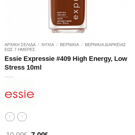
ΑΡΧΙΚΉ ΣΕΛΊΔΑ
/
NYXIA
/
ΒΕΡΝΙΚΙΑ
/
ΒΕΡΝΊΚΙΑ ΔΙΆΡΚΕΙΑΣ
ΈΩΣ 7 ΗΜΈΡΕΣ
Essie Expressie #409 High Energy, Low
Stress 10ml
Original
Η
10.00
7.00
€
€