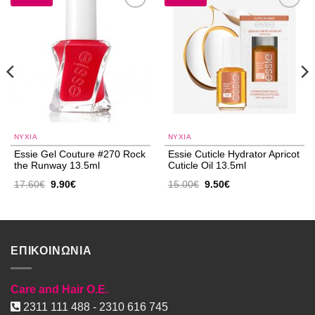
Add to
Add to
wishlist
wishlist
NYXIA
NYXIA
Essie Gel Couture #270 Rock
Essie Cuticle Hydrator Apricot
the Runway 13.5ml
Cuticle Oil 13.5ml
Original
Η
Original
Η
17.60
€
9.90
€
15.00
€
9.50
€
price
τρέχουσα
price
τρέχουσα
was:
τιμή
was:
τιμή
17.60€.
είναι:
15.00€.
είναι:
9.90€.
9.50€.
ΕΠΙΚΟΙΝΩΝΙΑ
Care and Hair O.E.
2311 111 488 - 2310 616 745