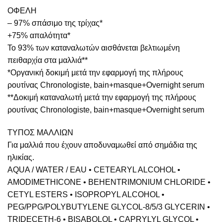
ΟΦΕΛΗ
– 97% σπάσιμο της τρίχας*
+75% απαλότητα*
Το 93% των καταναλωτών αισθάνεται βελτιωμένη
πειθαρχία στα μαλλιά**
*Οργανική δοκιμή μετά την εφαρμογή της πλήρους
ρουτίνας Chronologiste, bain+masque+Overnight serum
**Δοκιμή καταναλωτή μετά την εφαρμογή της πλήρους
ρουτίνας Chronologiste, bain+masque+Overnight serum
ΤΥΠΟΣ ΜΑΛΛΙΩΝ
Για μαλλιά που έχουν αποδυναμωθεί από σημάδια της
ηλικίας.
AQUA / WATER / EAU • CETEARYL ALCOHOL •
AMODIMETHICONE • BEHENTRIMONIUM CHLORIDE •
CETYL ESTERS • ISOPROPYL ALCOHOL •
PEG/PPG/POLYBUTYLENE GLYCOL-8/5/3 GLYCERIN •
TRIDECETH-6 • BISABOLOL • CAPRYLYL GLYCOL •