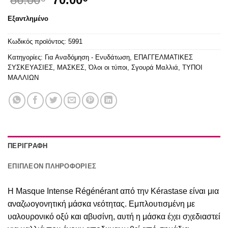
price
τρέχουσα
Εξαντλημένο
was:
τιμή
86.00€.
είναι:
Κωδικός προϊόντος:
5991
70.00€.
Κατηγορίες:
Για Αναδόμηση - Ενυδάτωση
,
ΕΠΑΓΓΕΛΜΑΤΙΚΕΣ
ΣΥΣΚΕΥΑΣΙΕΣ
,
ΜΑΣΚΕΣ
,
Όλοι οι τύποι
,
Σγουρά Μαλλιά
,
ΤΥΠΟΙ
ΜΑΛΛΙΩΝ
ΠΕΡΙΓΡΑΦΉ
ΕΠΙΠΛΈΟΝ ΠΛΗΡΟΦΟΡΊΕΣ
Η Masque Intense Régénérant από την Kérastase είναι μια
αναζωογονητική μάσκα νεότητας. Εμπλουτισμένη με
υαλουρονικό οξύ και αβυσίνη, αυτή η μάσκα έχει σχεδιαστεί