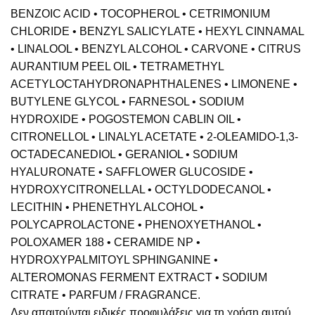
BENZOIC ACID • TOCOPHEROL • CETRIMONIUM
CHLORIDE • BENZYL SALICYLATE • HEXYL CINNAMAL
• LINALOOL • BENZYL ALCOHOL • CARVONE • CITRUS
AURANTIUM PEEL OIL • TETRAMETHYL
ACETYLOCTAHYDRONAPHTHALENES • LIMONENE •
BUTYLENE GLYCOL • FARNESOL • SODIUM
HYDROXIDE • POGOSTEMON CABLIN OIL •
CITRONELLOL • LINALYL ACETATE • 2-OLEAMIDO-1,3-
OCTADECANEDIOL • GERANIOL • SODIUM
HYALURONATE • SAFFLOWER GLUCOSIDE •
HYDROXYCITRONELLAL • OCTYLDODECANOL •
LECITHIN • PHENETHYL ALCOHOL •
POLYCAPROLACTONE • PHENOXYETHANOL •
POLOXAMER 188 • CERAMIDE NP •
HYDROXYPALMITOYL SPHINGANINE •
ALTEROMONAS FERMENT EXTRACT • SODIUM
CITRATE • PARFUM / FRAGRANCE.
Δεν απαιτούνται ειδικές προφυλάξεις για τη χρήση αυτού