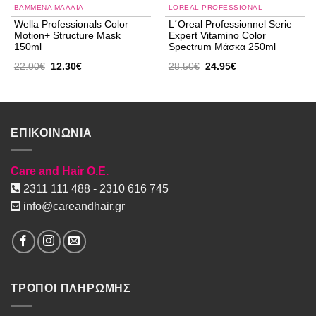
ΒΑΜΜΈΝΑ ΜΑΛΛΙΆ
LOREAL PROFESSIONAL
Wella Professionals Color
L΄Oreal Professionnel Serie
Motion+ Structure Mask
Expert Vitamino Color
150ml
Spectrum Μάσκα 250ml
Original
Η
Original
Η
22.00
€
12.30
€
28.50
€
24.95
€
price
τρέχουσα
price
τρέχουσα
was:
τιμή
was:
τιμή
22.00€.
είναι:
28.50€.
είναι:
12.30€.
24.95€.
ΕΠΙΚΟΙΝΩΝΙΑ
Care and Hair O.E.
2311 111 488 - 2310 616 745
info@careandhair.gr
ΤΡΟΠΟΙ ΠΛΗΡΩΜΗΣ