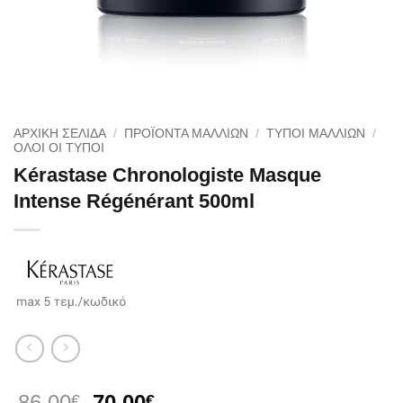
ΑΡΧΙΚΉ ΣΕΛΊΔΑ
/
ΠΡΟΪΟΝΤΑ ΜΑΛΛΙΩΝ
/
ΤΥΠΟΙ ΜΑΛΛΙΩΝ
/
ΌΛΟΙ ΟΙ ΤΎΠΟΙ
Kérastase Chronologiste Masque
Intense Régénérant 500ml
Original
Η
86.00
70.00
€
€