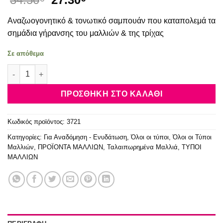
price
τρέχουσα
Αναζωογονητικό & τονωτικό σαμπουάν που καταπολεμά τα
was:
τιμή
34.50€.
είναι:
σημάδια γήρανσης του μαλλιών & της τρίχας
27.30€.
Σε απόθεμα
Kérastase Chronologiste Bain Regenerant Shampoo 250ml πο
ΠΡΟΣΘΉΚΗ ΣΤΟ ΚΑΛΆΘΙ
Κωδικός προϊόντος:
3721
Κατηγορίες:
Για Αναδόμηση - Ενυδάτωση
,
Όλοι οι τύποι
,
Όλοι οι Τύποι
Μαλλιών
,
ΠΡΟΪΟΝΤΑ ΜΑΛΛΙΩΝ
,
Ταλαιπωρημένα Μαλλιά
,
ΤΥΠΟΙ
ΜΑΛΛΙΩΝ