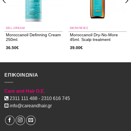
GEL-CREAM
ΘΕΡΑΠΕΙΕΣ
Moroccanoil Definning Cream
Moroccanoil Dry-No-More
250ml.
45ml. Scalp treatment
36.50
€
39.00
€
ΕΠΙΚΟΙΝΩΝΙΑ
Care and Hair O.E.
2311 111 488 - 2310 616 745
info@careandhair.gr