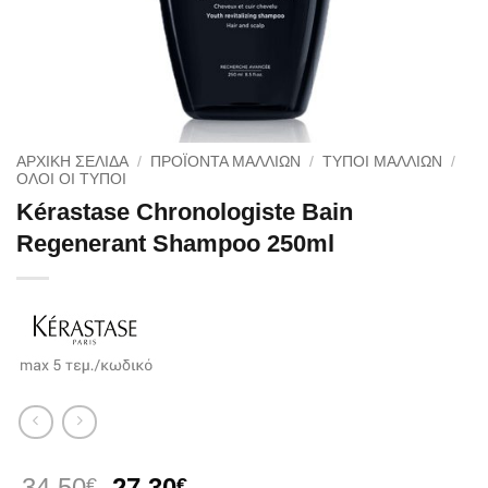
ΑΡΧΙΚΉ ΣΕΛΊΔΑ
/
ΠΡΟΪΟΝΤΑ ΜΑΛΛΙΩΝ
/
ΤΥΠΟΙ ΜΑΛΛΙΩΝ
/
ΌΛΟΙ ΟΙ ΤΎΠΟΙ
Kérastase Chronologiste Bain
Regenerant Shampoo 250ml
Original
Η
34.50
27.30
€
€