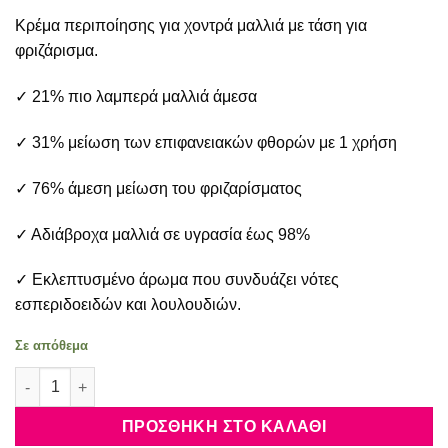
price
τρέχουσα
Κρέμα περιποίησης για χοντρά μαλλιά με τάση για
was:
τιμή
55.00€.
είναι:
φριζάρισμα.
36.90€.
✓ 21% πιο λαμπερά μαλλιά άμεσα
✓ 31% μείωση των επιφανειακών φθορών με 1 χρήση
✓ 76% άμεση μείωση του φριζαρίσματος
✓ Αδιάβροχα μαλλιά σε υγρασία έως 98%
✓ Εκλεπτυσμένο άρωμα που συνδυάζει νότες
εσπεριδοειδών και λουλουδιών.
Σε απόθεμα
Kérastase Gloss Absolu Frizz Glaze Cream 240ml ποσότητα
ΠΡΟΣΘΉΚΗ ΣΤΟ ΚΑΛΆΘΙ