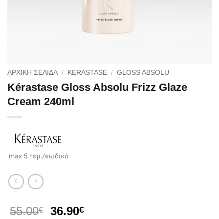
ΑΡΧΙΚΉ ΣΕΛΊΔΑ
/
KERASTASE
/
GLOSS ABSOLU
Kérastase Gloss Absolu Frizz Glaze
Cream 240ml
Original
Η
55.00
36.90
€
€