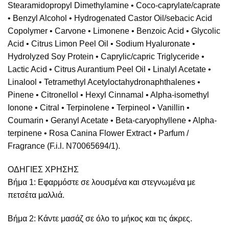
Stearamidopropyl Dimethylamine • Coco-caprylate/caprate
• Benzyl Alcohol • Hydrogenated Castor Oil/sebacic Acid
Copolymer • Carvone • Limonene • Benzoic Acid • Glycolic
Acid • Citrus Limon Peel Oil • Sodium Hyaluronate •
Hydrolyzed Soy Protein • Caprylic/capric Triglyceride •
Lactic Acid • Citrus Aurantium Peel Oil • Linalyl Acetate •
Linalool • Tetramethyl Acetyloctahydronaphthalenes •
Pinene • Citronellol • Hexyl Cinnamal • Alpha-isomethyl
Ionone • Citral • Terpinolene • Terpineol • Vanillin •
Coumarin • Geranyl Acetate • Beta-caryophyllene • Alpha-
terpinene • Rosa Canina Flower Extract • Parfum /
Fragrance (F.i.l. N70065694/1).
ΟΔΗΓΙΕΣ ΧΡΗΣΗΣ
Βήμα 1: Εφαρμόστε σε λουσμένα και στεγνωμένα με
πετσέτα μαλλιά.
Βήμα 2: Κάντε μασάζ σε όλο το μήκος και τις άκρες.