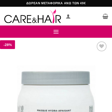
Μετάβαση
ΔΩΡΕΑΝ ΜΕΤΑΦΟΡΙΚΑ ΑΝΩ ΤΩΝ 49€
στο
περιεχόμενο
-28%
Add to
wishlist