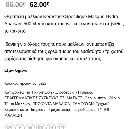
Original
Η
86.00
62.00
€
€
price
τρέχουσα
Θεραπεία μαλλιών Kérastase Specifique Masque Hydra-
was:
τιμή
86.00€.
είναι:
Apaisant 500ml που καταπραΰνει και ενυδατώνει σε βάθος
62.00€.
το τριχωτό
Ιδανική για όλους τους τύπους μαλλιών, αντιμετωπίζει
αποτελεσματικά τους ερεθισμούς του ευαίσθητου τριχωτού,
χαρίζοντας αίσθηση φρεσκάδας και απαλότητας.
Εξαντλημένο
Κωδικός προϊόντος:
6227
Κατηγορίες:
Για Τριχόπτωση - Ξηροδερμία - Πιτυρίδα
,
ΕΠΑΓΓΕΛΜΑΤΙΚΕΣ ΣΥΣΚΕΥΑΣΙΕΣ
,
ΜΑΣΚΕΣ
,
Όλοι οι τύποι
,
Όλοι οι
Τύποι Μαλλιών
,
ΠΡΟΪΟΝΤΑ ΜΑΛΛΙΩΝ
,
ΣΑΜΠΟΥΑΝ
,
Τριχωτό
Κεφαλής κατά Πιτυρίδας - Τριχόπτωσης - Ξηροδερμίας
,
ΤΥΠΟΙ
ΜΑΛΛΙΩΝ