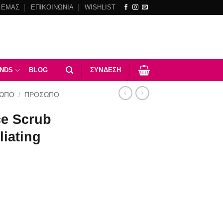
 ΕΜΑΣ
ΕΠΙΚΟΙΝΩΝΙΑ
WISHLIST
NDS
BLOG
ΣΎΝΔΕΣΗ
ΣΩΠΟ
/
ΠΡΌΣΩΠΟ
ce Scrub
liating