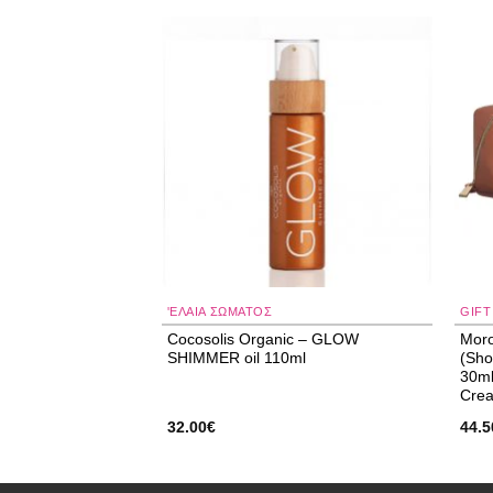
Add to
Add to
wishlist
wishlist
'ΕΛΑΙΑ ΣΏΜΑΤΟΣ
GIFT
imo “Coco Berry”
Cocosolis Organic – GLOW
Moro
SHIMMER oil 110ml
(Sho
30ml
Cre
32.00
€
44.5
χουσα
:
€.