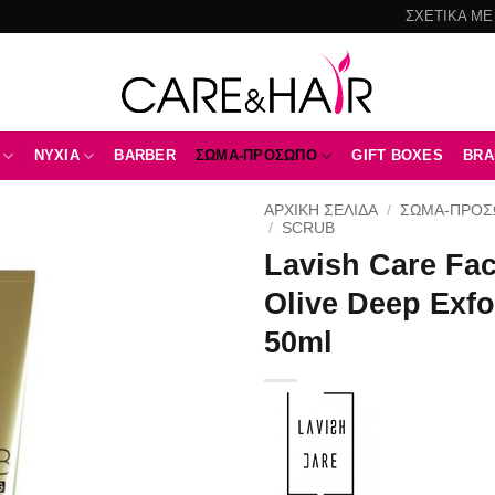
ΣΧΕΤΙΚΑ ΜΕ
NYXIA
BARBER
ΣΩΜΑ-ΠΡΟΣΩΠΟ
GIFT BOXES
BRA
ΑΡΧΙΚΉ ΣΕΛΊΔΑ
/
ΣΩΜΑ-ΠΡΟ
/
SCRUB
Lavish Care Fa
Add to
wishlist
Olive Deep Exfo
50ml