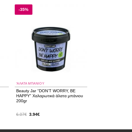
-35%
 to
Add to
ist
wishlist
'ΑΛΑΤΑ ΜΠΆΝΙΟΥ
r
Beauty Jar “DON’T WORRY, BE
HAPPY” Χαλαρωτικά άλατα μπάνιου
200gr
Original
Η
6.07
€
3.94
€
price
τρέχουσα
was:
τιμή
6.07€.
είναι:
3.94€.