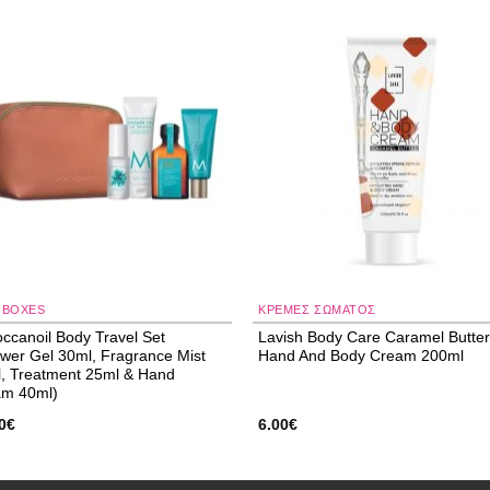
Add to
Add
wishlist
wishl
 BOXES
ΚΡΈΜΕΣ ΣΏΜΑΤΟΣ
ccanoil Body Travel Set
Lavish Body Care Caramel Butte
wer Gel 30ml, Fragrance Mist
Ηand And Body Cream 200ml
, Treatment 25ml & Hand
am 40ml)
0
€
6.00
€