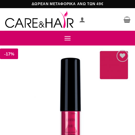
Μετάβαση
ΔΩΡΕΑΝ ΜΕΤΑΦΟΡΙΚΑ ΑΝΩ ΤΩΝ 49€
στο
περιεχόμενο
-17%
Add to
wishlist