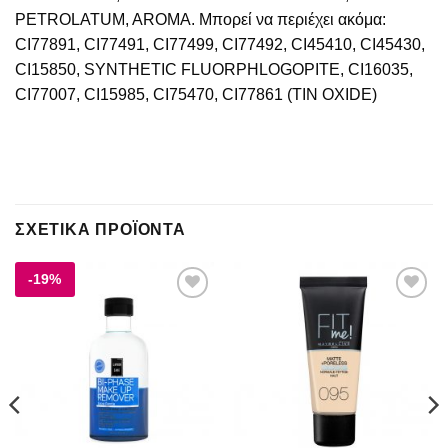
PETROLATUM, AROMA. Μπορεί να περιέχει ακόμα:
CI77891, CI77491, CI77499, CI77492, CI45410, CI45430,
CI15850, SYNTHETIC FLUORPHLOGOPITE, CI16035,
CI77007, CI15985, CI75470, CI77861 (TIN OXIDE)
ΣΧΕΤΙΚΆ ΠΡΟΪΌΝΤΑ
-19%
Add to
Add to
wishlist
wishlist