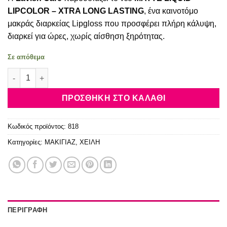
was:
τιμή
6.00€.
είναι:
LIPCOLOR – XTRA LONG LASTING
, ένα καινοτόμο
5.00€.
μακράς διαρκείας Lipgloss που προσφέρει πλήρη κάλυψη,
διαρκεί για ώρες, χωρίς αίσθηση ξηρότητας.
Σε απόθεμα
Lavish Care Matte Liquid Lipcolor No 31 ποσότητα
ΠΡΟΣΘΉΚΗ ΣΤΟ ΚΑΛΆΘΙ
Κωδικός προϊόντος:
818
Κατηγορίες:
ΜΑΚΙΓΙΑΖ
,
ΧΕΙΛΗ
ΠΕΡΙΓΡΑΦΉ