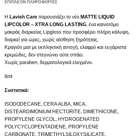
ΕΠΙΠΛΈΟΝ ΠΛΗΡΟΦΟΡΊΕΣ
Η
Lavish Care
παρουσιάζει το νέο
MATTE LIQUID
LIPCOLOR – XTRA LONG LASTING
, ένα καινοτόμο
μακράς διαρκείας Lipgloss που προσφέρει πλήρη κάλυψη,
διαρκεί για ώρες, χωρίς αίσθηση ξηρότητας.
Κραγιόν ματ με εκπληκτική αντοχή, ελαφρύ και ευχάριστα
κρεμώδες, δεν στεγνώνει ούτε σπάει.
Χωρίς paraben, δερματολογικά ελεγμένο.
6ml
Συστατικά:
ISODODECANE, CERA ALBA, MICA,
DISTEARDIMONIUM HECTORITE, DIMETHICONE,
PROPYLENE GLYCOL, HYDROGENATED
POLYCYCLOPENTADIENE, PROPYLENE
CARBONATE, TRIMETHYLSILOXYSILICATE,