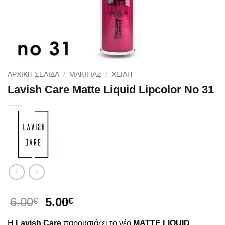
ΑΡΧΙΚΉ ΣΕΛΊΔΑ
/
ΜΑΚΙΓΙΑΖ
/
ΧΕΙΛΗ
Lavish Care Matte Liquid Lipcolor No 31
Original
Η
6.00
5.00
€
€
price
τρέχουσα
Η
Lavish Care
παρουσιάζει το νέο
MATTE LIQUID