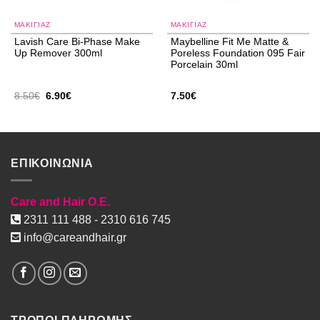
ΜΑΚΙΓΙΑΖ
ΜΑΚΙΓΙΑΖ
Lavish Care Bi-Phase Make
Maybelline Fit Me Matte &
Up Remover 300ml
Poreless Foundation 095 Fair
Porcelain 30ml
Original
Η
8.50
€
6.90
€
7.50
€
price
τρέχουσα
was:
τιμή
8.50€.
είναι:
6.90€.
ΕΠΙΚΟΙΝΩΝΙΑ
Care and Hair O.E.
2311 111 488 - 2310 616 745
info@careandhair.gr