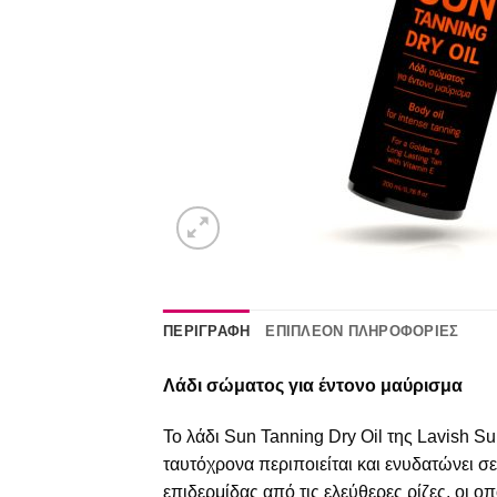
ΠΕΡΙΓΡΑΦΉ
ΕΠΙΠΛΈΟΝ ΠΛΗΡΟΦΟΡΊΕΣ
Λάδι
σώματος
για
έντονο
μαύρισμα
Το λάδι Sun Tanning Dry Oil της Lavish S
ταυτόχρονα περιποιείται και ενυδατώνει σ
επιδερμίδας από τις ελεύθερες ρίζες, οι 