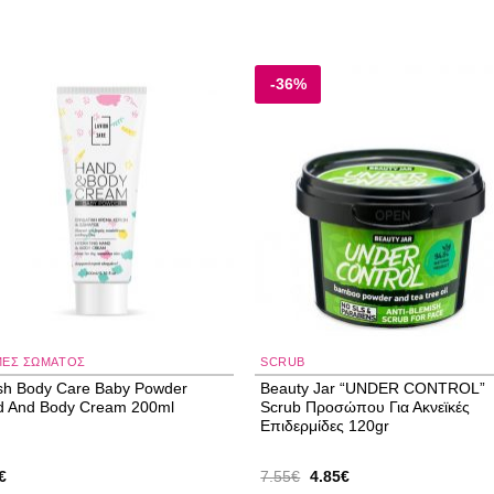
-36%
Add to
Add
wishlist
wishl
ΜΕΣ ΣΏΜΑΤΟΣ
SCRUB
sh Body Care Baby Powder
Beauty Jar “UNDER CONTROL”
d And Body Cream 200ml
Scrub Προσώπου Για Ακνεϊκές
Επιδερμίδες 120gr
Original
Η
€
7.55
€
4.85
€
price
τρέχουσα