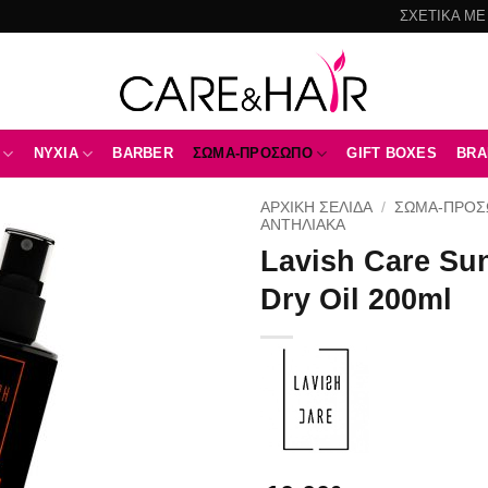
ΣΧΕΤΙΚΑ ΜΕ
NYXIA
BARBER
ΣΩΜΑ-ΠΡΟΣΩΠΟ
GIFT BOXES
BRA
ΑΡΧΙΚΉ ΣΕΛΊΔΑ
/
ΣΩΜΑ-ΠΡΟ
ΑΝΤΗΛΙΑΚΆ
Lavish Care Su
Add to
wishlist
Dry Oil 200ml