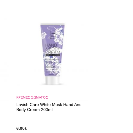
 to
Add to
ist
wishlist
ΚΡΈΜΕΣ ΣΏΜΑΤΟΣ
Lavish Care White Musk Ηand And
Body Cream 200ml
6.00
€