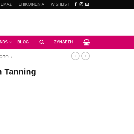
 ΕΜΑΣ
ΕΠΙΚΟΙΝΩΝΙΑ
WISHLIST
NDS
BLOG
ΣΎΝΔΕΣΗ
ΣΩΠΟ
/
n Tanning