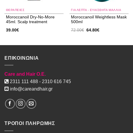
ΘΕΡΑΠΕΙΕΣ
ΓΙΑ ΛΕΠΤΆ - ΕΥΑΊΣΘΗΤΑ ΜΑΛΛΙΆ
Moroccanoil Dry-No-More
Moroccanoil Weightless Mask
45ml. Scalp treatment
500ml
Original
Η
39.00
€
72.00
€
64.80
€
price
τρέχουσα
was:
τιμή
72.00€.
είναι:
64.80€.
ΕΠΙΚΟΙΝΩΝΙΑ
Care and Hair O.E.
2311 111 488 - 2310 616 745
info@careandhair.gr
ΤΡΟΠΟΙ ΠΛΗΡΩΜΗΣ