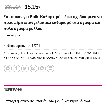
Original
Η
38.00
35.15
€
€
price
τρέχουσα
Σαμπουάν για Βαθύ Καθαρισμό ειδικά σχεδιασμένο να
was:
τιμή
38.00€.
είναι:
προσφέρει επαγγελματικό καθαρισμό στα σγουρά και
35.15€.
πολύ σγουρά μαλλιά.
Εξαντλημένο
Κωδικός προϊόντος:
12721
Κατηγορίες:
Curl Expression
,
Loreal Professional
,
ΕΠΑΓΓΕΛΜΑΤΙΚΕΣ
ΣΥΣΚΕΥΑΣΙΕΣ
,
ΠΡΟΪΟΝΤΑ ΜΑΛΛΙΩΝ
,
ΣΑΜΠΟΥΑΝ
,
Σγουρά Μαλλιά
ΠΕΡΙΓΡΑΦΉ
Επαγγελματικό σαμπουάν, για βαθύ καθαρισμό των