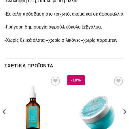
-Ανάλαφρη υφή, απαλή με τα μαλλιά.
-Εύκολη πρόσβαση στο τριχωτό, ακόμα και σε άφρομαλλιά.
-Γρήγορη δημιουργία αφρού& εύκολο ξέβγαλμα.
-Χωρίς θειικά άλατα –χωρίς σιλικόνες–χωρίς πάραμπεν
ΣΧΕΤΙΚΆ ΠΡΟΪΌΝΤΑ
-10%
Add to
Add to
wishlist
wishlist