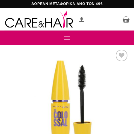
Μετάβαση
ΔΩΡΕΑΝ ΜΕΤΑΦΟΡΙΚΑ ΑΝΩ ΤΩΝ 49€
στο
περιεχόμενο
Add to
wishlist