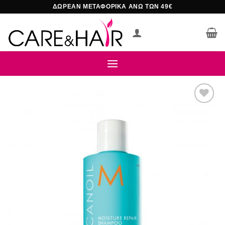
Μετάβαση
ΔΩΡΕΑΝ ΜΕΤΑΦΟΡΙΚΑ ΑΝΩ ΤΩΝ 49€
στο
περιεχόμενο
Add to
wishlist