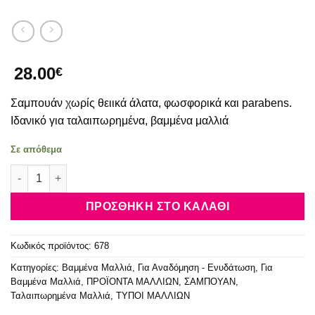
28.00
€
Σαμπουάν χωρίς θειικά άλατα, φωσφορικά και parabens.
Iδανικό για ταλαιπωρημένα, βαμμένα μαλλιά
Σε απόθεμα
Moroccanoil Moisture Repair Shampoo 250ml ποσότητα
ΠΡΟΣΘΉΚΗ ΣΤΟ ΚΑΛΆΘΙ
Κωδικός προϊόντος:
678
Κατηγορίες:
Βαμμένα Μαλλιά
,
Για Αναδόμηση - Ενυδάτωση
,
Για
Βαμμένα Μαλλιά
,
ΠΡΟΪΟΝΤΑ ΜΑΛΛΙΩΝ
,
ΣΑΜΠΟΥΑΝ
,
Ταλαιπωρημένα Μαλλιά
,
ΤΥΠΟΙ ΜΑΛΛΙΩΝ