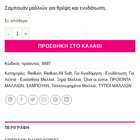
price
τρέχουσα
Σαμπουάν μαλλιών για θρέψη και ενυδάτωση.
was:
τιμή
18.60€.
είναι:
Σε απόθεμα
14.65€.
Redken All Soft Argan Oil Shampoo 300ml ποσότητα
ΠΡΟΣΘΉΚΗ ΣΤΟ ΚΑΛΆΘΙ
Κωδικός προϊόντος:
8897
Κατηγορίες:
Redken
,
Redken All Soft
,
Για Αναδόμηση - Ενυδάτωση
,
Για
Λεπτά - Ευαίσθητα Μαλλιά
,
Ξηρά Μαλλιά
,
Όλοι οι τύποι
,
ΠΡΟΪΟΝΤΑ
ΜΑΛΛΙΩΝ
,
ΣΑΜΠΟΥΑΝ
,
Ταλαιπωρημένα Μαλλιά
,
ΤΥΠΟΙ ΜΑΛΛΙΩΝ
ΠΕΡΙΓΡΑΦΉ