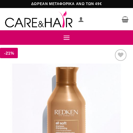
Μετάβαση
ΔΩΡΕΑΝ ΜΕΤΑΦΟΡΙΚΑ ΑΝΩ ΤΩΝ 49€
στο
περιεχόμενο
-21%
Add to
wishlist