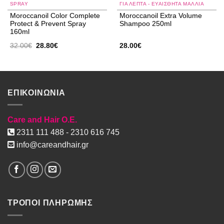
SPRAY
ΓΙΑ ΛΕΠΤΆ - ΕΥΑΊΣΘΗΤΑ ΜΑΛΛΙΆ
Moroccanoil Color Complete
Moroccanoil Extra Volume
Protect & Prevent Spray
Shampoo 250ml
160ml
Original
Η
32.00
€
28.80
€
28.00
€
price
τρέχουσα
was:
τιμή
32.00€.
είναι:
28.80€.
ΕΠΙΚΟΙΝΩΝΙΑ
Care and Hair O.E.
2311 111 488 - 2310 616 745
info@careandhair.gr
ΤΡΟΠΟΙ ΠΛΗΡΩΜΗΣ