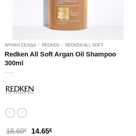
ΑΡΧΙΚΉ ΣΕΛΊΔΑ
/
REDKEN
/
REDKEN ALL SOFT
Redken All Soft Argan Oil Shampoo
300ml
Original
Η
18.60
14.65
€
€