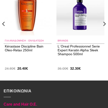
wishlist
wishlist
ΓΙΑ ΑΝΑΔΌΜΗΣΗ - ΕΝΥΔΆΤΩΣΗ
BRANDS
Kérastase Discipline Bain
L΄Oreal Professionnel Serie
Oleo-Relax 250ml
Expert Keratin Alpha Sleek
Shampoo 500ml
Original
Η
Original
Η
24.80
€
20.40
€
36.00
€
32.30
€
price
τρέχουσα
price
τρέχουσα
was:
τιμή
was:
τιμή
24.80€.
είναι:
36.00€.
είναι:
20.40€.
32.30€.
ΕΠΙΚΟΙΝΩΝΙΑ
Care and Hair O.E.