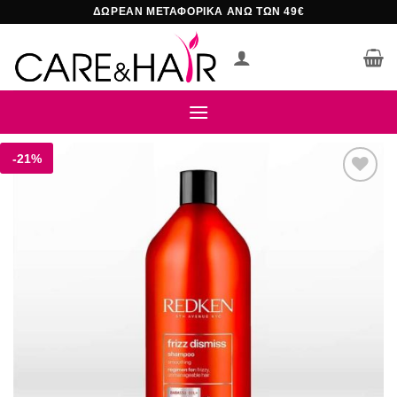
Μετάβαση
ΔΩΡΕΑΝ ΜΕΤΑΦΟΡΙΚΑ ΑΝΩ ΤΩΝ 49€
στο
περιεχόμενο
-21%
Add to
wishlist