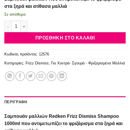
was:
τιμή
40.95€.
είναι:
στα ξηρά και ατίθασα μαλλιά
32.20€.
Σε απόθεμα
Redken Frizz Dismiss Shampoo 1000ml ποσότητα
ΠΡΟΣΘΉΚΗ ΣΤΟ ΚΑΛΆΘΙ
Κωδικός προϊόντος:
12576
Κατηγορίες:
Frizz Dismiss
,
Για Χοντρά- Σγουρά - Φριζαρισμένα Μαλλιά
ΠΕΡΙΓΡΑΦΉ
Σαμπουάν μαλλιών Redken Frizz Dismiss Shampoo
1000ml που αντιμετωπίζει το φριζάρισμα στα ξηρά και