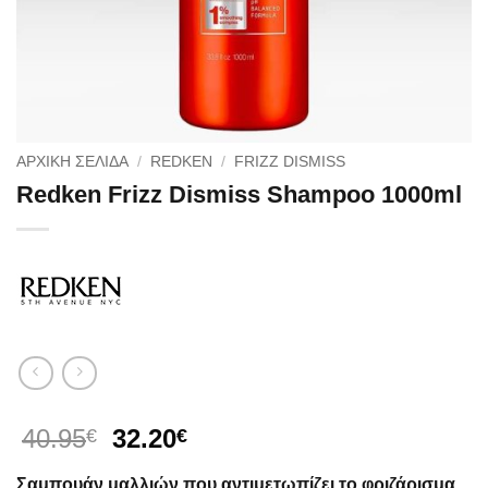
ΑΡΧΙΚΉ ΣΕΛΊΔΑ
/
REDKEN
/
FRIZZ DISMISS
Redken Frizz Dismiss Shampoo 1000ml
Original
Η
40.95
32.20
€
€
price
τρέχουσα
Σαμπουάν μαλλιών που αντιμετωπίζει το φριζάρισμα