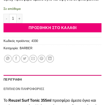
was:
τιμή
19.00€.
είναι:
Σε απόθεμα
15.30€.
Reuzel Surf Tonic 355ml ποσότητα
ΠΡΟΣΘΉΚΗ ΣΤΟ ΚΑΛΆΘΙ
Κωδικός προϊόντος:
4330
Κατηγορία:
BARBER
ΠΕΡΙΓΡΑΦΉ
ΕΠΙΠΛΈΟΝ ΠΛΗΡΟΦΟΡΊΕΣ
Το
Reuzel Surf Tonic 355ml
προσφέρει άμεσα όγκο και