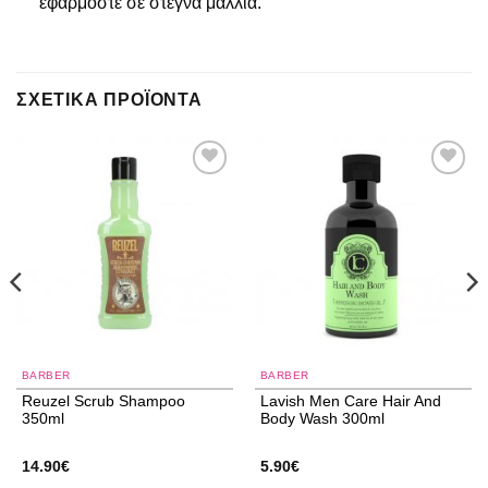
εφαρμόστε σε στεγνά μαλλιά.
ΣΧΕΤΙΚΆ ΠΡΟΪΌΝΤΑ
Add to
Add to
wishlist
wishlist
BARBER
BARBER
Reuzel Scrub Shampoo
Lavish Men Care Ηair And
350ml
Body Wash 300ml
14.90
€
5.90
€