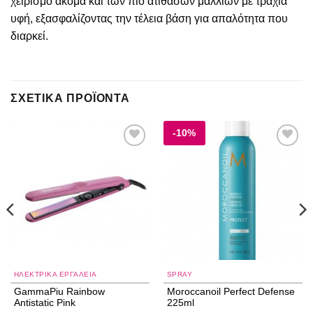
χειρισμό ακόμα και των πιο ατίθασων μαλλιών με τραχιά
υφή, εξασφαλίζοντας την τέλεια βάση για απαλότητα που
διαρκεί.
ΣΧΕΤΙΚΆ ΠΡΟΪΌΝΤΑ
-10%
Add to
Add to
wishlist
wishlist
ΗΛΕΚΤΡΙΚΑ ΕΡΓΑΛΕΙΑ
SPRAY
GammaPiu Rainbow
Moroccanoil Perfect Defense
Antistatic Pink
225ml