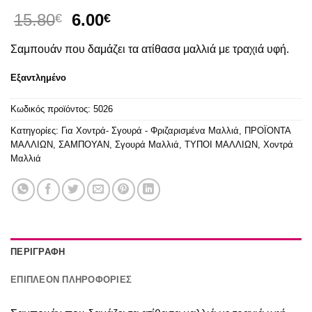
Original
Η
15.80
6.00
€
€
price
τρέχουσα
Σαμπουάν που δαμάζει τα ατίθασα μαλλιά με τραχιά υφή.
was:
τιμή
15.80€.
είναι:
Εξαντλημένο
6.00€.
Κωδικός προϊόντος:
5026
Κατηγορίες:
Για Χοντρά- Σγουρά - Φριζαρισμένα Μαλλιά
,
ΠΡΟΪΟΝΤΑ
ΜΑΛΛΙΩΝ
,
ΣΑΜΠΟΥΑΝ
,
Σγουρά Μαλλιά
,
ΤΥΠΟΙ ΜΑΛΛΙΩΝ
,
Χοντρά
Μαλλιά
ΠΕΡΙΓΡΑΦΉ
ΕΠΙΠΛΈΟΝ ΠΛΗΡΟΦΟΡΊΕΣ