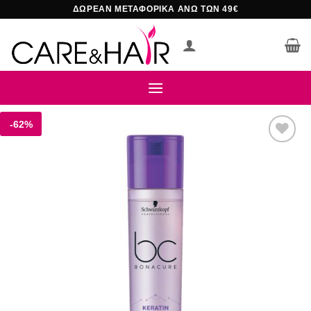
Μετάβαση
ΔΩΡΕΑΝ ΜΕΤΑΦΟΡΙΚΑ ΑΝΩ ΤΩΝ 49€
στο
περιεχόμενο
-62%
Add to
wishlist