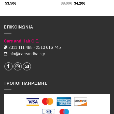
Original
Η
53.50
€
38.00
€
34.20
€
price
τρέχουσα
was:
τιμή
38.00€.
είναι:
34.20€.
ΕΠΙΚΟΙΝΩΝΙΑ
Care and Hair O.E.
2311 111 488 - 2310 616 745
info@careandhair.gr
ΤΡΟΠΟΙ ΠΛΗΡΩΜΗΣ