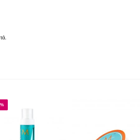
τά.
0%
Add to
Add
wishlist
wishl