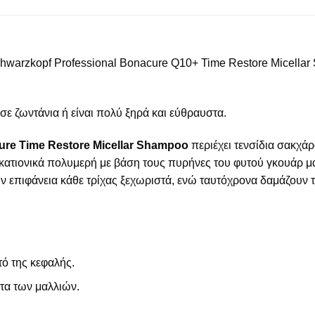
arzkopf Professional Bonacure Q10+ Time Restore Micellar 
σε ζωντάνια ή είναι πολύ ξηρά και εύθραυστα.
ure Time Restore Micellar Shampoo
περιέχει τενσίδια σακχά
κατιονικά πολυμερή με βάση τους πυρήνες του φυτού γκουάρ μαζί
ην επιφάνεια κάθε τρίχας ξεχωριστά, ενώ ταυτόχρονα δαμάζουν 
τό της κεφαλής.
ητα των μαλλιών.