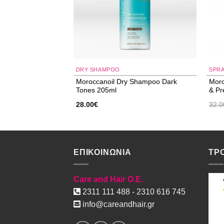
DRY SHAMPOO
SPR
Moroccanoil Dry Shampoo Dark
Moro
 Boost 250ml
Tones 205ml
& Pr
28.00
€
32.0
ΕΠΙΚΟΙΝΩΝΙΑ
ΤΡ
Care and Hair O.E.
2311 111 488 - 2310 616 745
info@careandhair.gr