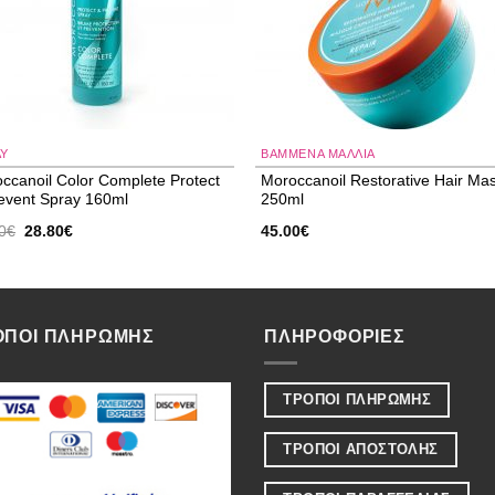
AY
ΒΑΜΜΈΝΑ ΜΑΛΛΙΆ
ccanoil Color Complete Protect
Moroccanoil Restorative Hair Ma
event Spray 160ml
250ml
Original
Η
0
€
28.80
€
45.00
€
price
τρέχουσα
was:
τιμή
32.00€.
είναι:
28.80€.
ΟΠΟΙ ΠΛΗΡΩΜΗΣ
ΠΛΗΡΟΦΟΡΙΕΣ
ΤΡΟΠΟΙ ΠΛΗΡΩΜΗΣ
ΤΡΟΠΟΙ ΑΠΟΣΤΟΛΗΣ