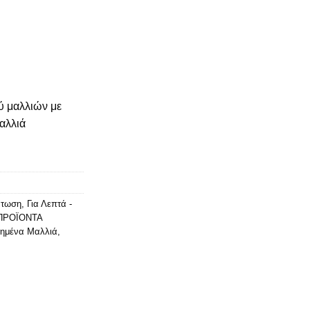
ουσα
 μαλλιών με
αλλιά
.
άτωση
,
Για Λεπτά -
ΠΡΟΪΟΝΤΑ
ημένα Μαλλιά
,