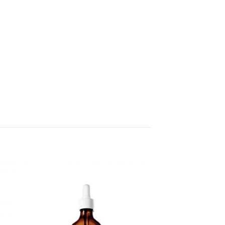
 to
Add to
ist
wishlist