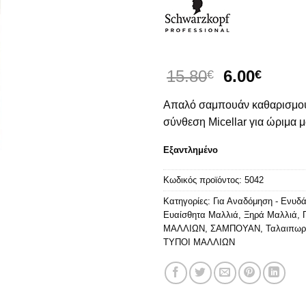
Original
Η
15.80
6.00
€
€
price
τρέχ
Απαλό σαμπουάν καθαρισμού
was:
τιμή
15.80€.
είναι:
σύνθεση Micellar για ώριμα μ
6.00€
Εξαντλημένο
Κωδικός προϊόντος:
5042
Κατηγορίες:
Για Αναδόμηση - Ενυδ
Ευαίσθητα Μαλλιά
,
Ξηρά Μαλλιά
,
ΜΑΛΛΙΩΝ
,
ΣΑΜΠΟΥΑΝ
,
Ταλαιπωρ
ΤΥΠΟΙ ΜΑΛΛΙΩΝ