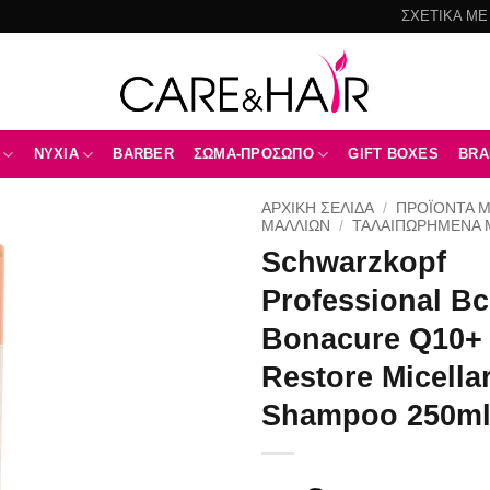
ΣΧΕΤΙΚΑ ΜΕ
NYXIA
BARBER
ΣΩΜΑ-ΠΡΟΣΩΠΟ
GIFT BOXES
BRA
ΑΡΧΙΚΉ ΣΕΛΊΔΑ
/
ΠΡΟΪΟΝΤΑ 
ΜΑΛΛΙΩΝ
/
ΤΑΛΑΙΠΩΡΗΜΈΝΑ 
Schwarzkopf
Add to
wishlist
Professional Bc
Bonacure Q10+
Restore Micella
Shampoo 250m