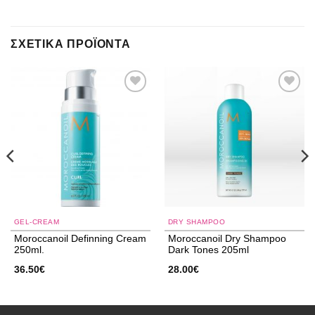
ΣΧΕΤΙΚΆ ΠΡΟΪΌΝΤΑ
Add to
Add to
wishlist
wishlist
GEL-CREAM
DRY SHAMPOO
Moroccanoil Definning Cream
Moroccanoil Dry Shampoo
250ml.
Dark Tones 205ml
36.50
€
28.00
€