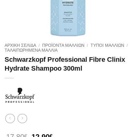
ΑΡΧΙΚΉ ΣΕΛΊΔΑ
/
ΠΡΟΪΟΝΤΑ ΜΑΛΛΙΩΝ
/
ΤΥΠΟΙ ΜΑΛΛΙΩΝ
/
ΤΑΛΑΙΠΩΡΗΜΈΝΑ ΜΑΛΛΙΆ
Schwarzkopf Professional Fibre Clinix
Hydrate Shampoo 300ml
Original
Η
17.80
12.90
€
€