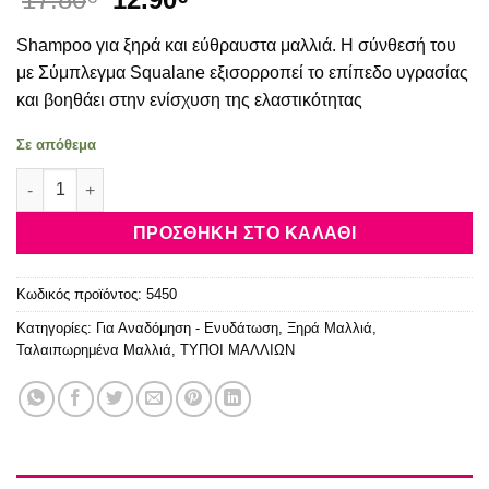
price
τρέχουσα
Shampoo για ξηρά και εύθραυστα μαλλιά. Η σύνθεσή του
was:
τιμή
17.80€.
είναι:
με Σύμπλεγμα Squalane εξισορροπεί το επίπεδο υγρασίας
12.90€.
και βοηθάει στην ενίσχυση της ελαστικότητας
Σε απόθεμα
Schwarzkopf Professional Fibre Clinix Hydrate Shampoo 300m
ΠΡΟΣΘΉΚΗ ΣΤΟ ΚΑΛΆΘΙ
Κωδικός προϊόντος:
5450
Κατηγορίες:
Για Αναδόμηση - Ενυδάτωση
,
Ξηρά Μαλλιά
,
Ταλαιπωρημένα Μαλλιά
,
ΤΥΠΟΙ ΜΑΛΛΙΩΝ