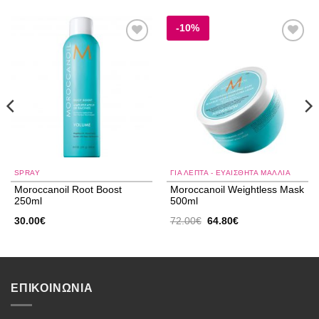
-10%
Add to
Add to
wishlist
wishlist
SPRAY
ΓΙΑ ΛΕΠΤΆ - ΕΥΑΊΣΘΗΤΑ ΜΑΛΛΙΆ
Moroccanoil Root Boost
Moroccanoil Weightless Mask
250ml
500ml
Original
Η
30.00
€
72.00
€
64.80
€
price
τρέχουσα
was:
τιμή
72.00€.
είναι:
64.80€.
ΕΠΙΚΟΙΝΩΝΙΑ