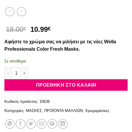
Original
Η
18.00
10.99
€
€
price
τρέχουσα
Αφήστε το χρώμα σας να μιλήσει με τις νέες Wella
was:
τιμή
18.00€.
είναι:
Professionals Color Fresh Masks.
10.99€.
Σε απόθεμα
Wella Professionals Color Fresh Mask Mint (Χρώμα Μέντα) 15
ΠΡΟΣΘΉΚΗ ΣΤΟ ΚΑΛΆΘΙ
Κωδικός προϊόντος:
10636
Κατηγορίες:
ΜΑΣΚΕΣ
,
ΠΡΟΪΟΝΤΑ ΜΑΛΛΙΩΝ
,
Χρωμομάσκες