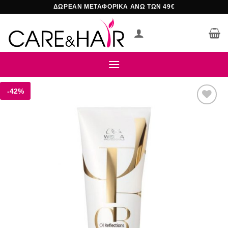
Μετάβαση
ΔΩΡΕΑΝ ΜΕΤΑΦΟΡΙΚΑ ΑΝΩ ΤΩΝ 49€
στο
περιεχόμενο
-42%
Add to
wishlist