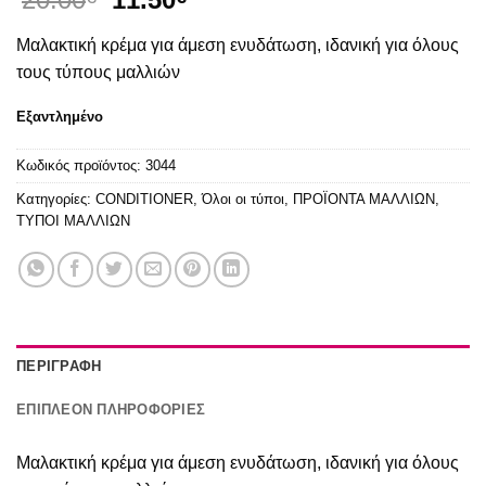
price
τρέχουσα
Μαλακτική κρέμα για άμεση ενυδάτωση, ιδανική για όλους
was:
τιμή
20.00€.
είναι:
τους τύπους μαλλιών
11.50€.
Εξαντλημένο
Κωδικός προϊόντος:
3044
Κατηγορίες:
CONDITIONER
,
Όλοι οι τύποι
,
ΠΡΟΪΟΝΤΑ ΜΑΛΛΙΩΝ
,
ΤΥΠΟΙ ΜΑΛΛΙΩΝ
ΠΕΡΙΓΡΑΦΉ
ΕΠΙΠΛΈΟΝ ΠΛΗΡΟΦΟΡΊΕΣ
Μαλακτική κρέμα για άμεση ενυδάτωση, ιδανική για όλους