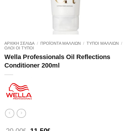
ΑΡΧΙΚΉ ΣΕΛΊΔΑ
/
ΠΡΟΪΟΝΤΑ ΜΑΛΛΙΩΝ
/
ΤΥΠΟΙ ΜΑΛΛΙΩΝ
/
ΌΛΟΙ ΟΙ ΤΎΠΟΙ
Wella Professionals Oil Reflections
Conditioner 200ml
Original
Η
20.00
11.50
€
€