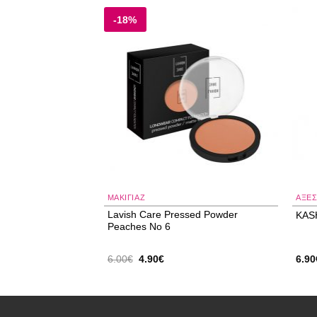
-18%
Add to
Add to
wishlist
wishlist
ΜΑΚΙΓΙΑΖ
ΑΞΕ
ighter Pressed
Lavish Care Pressed Powder
KAS
2gr
Peaches No 6
Original
Η
6.00
€
4.90
€
6.90
ουσα
price
τρέχουσα
was:
τιμή
6.00€.
είναι:
.
4.90€.