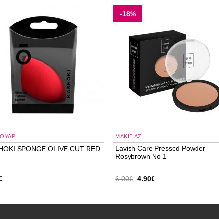
-18%
Add to
Add
wishlist
wishl
ΣΟΥΑΡ
ΜΑΚΙΓΙΑΖ
Lavish Care Pressed Powder
HOKI SPONGE OLIVE CUT RED
Rosybrown No 1
Original
Η
€
6.00
€
4.90
€
price
τρέχουσα
was:
τιμή
6.00€.
είναι:
4.90€.