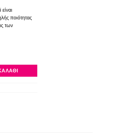
 είναι
ηλής ποιότητας
ις των
AIGHT ποσότητα
ΚΑΛΆΘΙ