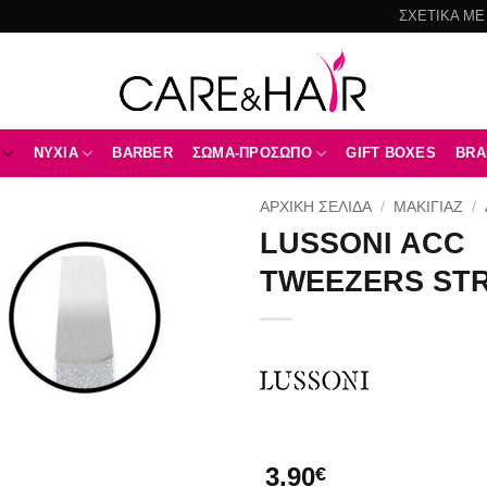
ΣΧΕΤΙΚΑ ΜΕ
NYXIA
BARBER
ΣΩΜΑ-ΠΡΟΣΩΠΟ
GIFT BOXES
BRA
ΑΡΧΙΚΉ ΣΕΛΊΔΑ
/
ΜΑΚΙΓΙΑΖ
/
LUSSONI ACC
Add to
TWEEZERS ST
wishlist
3.90
€