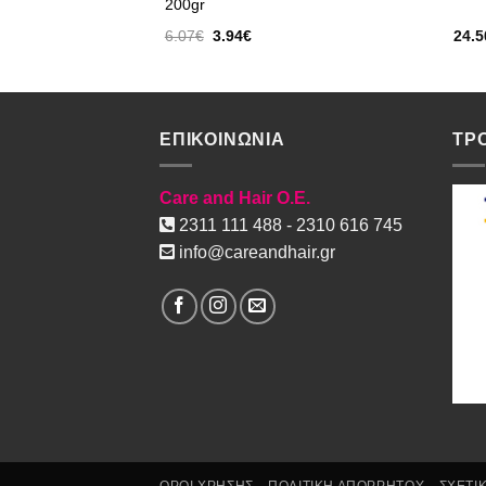
200gr
Original
Η
6.07
€
3.94
€
24.5
ουσα
price
τρέχουσα
was:
τιμή
6.07€.
είναι:
.
3.94€.
ΕΠΙΚΟΙΝΩΝΙΑ
ΤΡ
Care and Hair O.E.
2311 111 488 - 2310 616 745
info@careandhair.gr