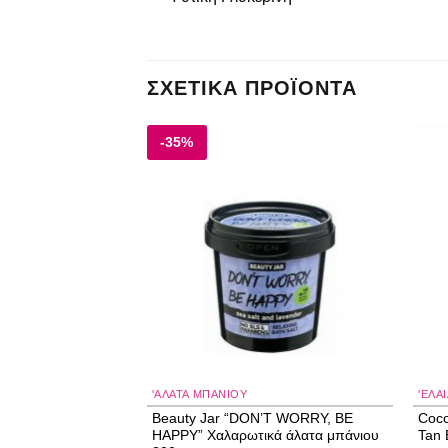
ΣΧΕΤΙΚΆ ΠΡΟΪΌΝΤΑ
-35%
Add to
Add to
wishlist
wishlist
'ΑΛΑΤΑ ΜΠΆΝΙΟΥ
'ΕΛΑ
ZOOM” Ζεστό Scrub
Beauty Jar “DON’T WORRY, BE
Coco
HAPPY” Χαλαρωτικά άλατα μπάνιου
Tan 