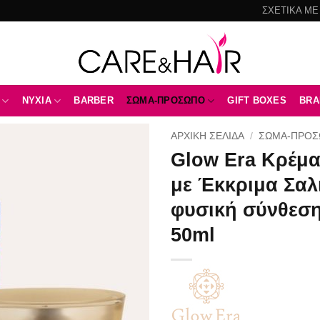
ΣΧΕΤΙΚΑ ΜΕ
NYXIA
BARBER
ΣΩΜΑ-ΠΡΟΣΩΠΟ
GIFT BOXES
BRA
ΑΡΧΙΚΉ ΣΕΛΊΔΑ
/
ΣΩΜΑ-ΠΡΟ
Glow Era Κρέμα
Add to
με Έκκριμα Σαλ
wishlist
φυσική σύνθεση
50ml