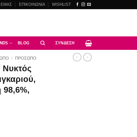
 ΕΜΑΣ
ΕΠΙΚΟΙΝΩΝΙΑ
WISHLIST
NDS
BLOG
ΣΎΝΔΕΣΗ
ΣΩΠΟ
/
ΠΡΌΣΩΠΟ
 Νυκτός
ιγκαριού,
 98,6%,