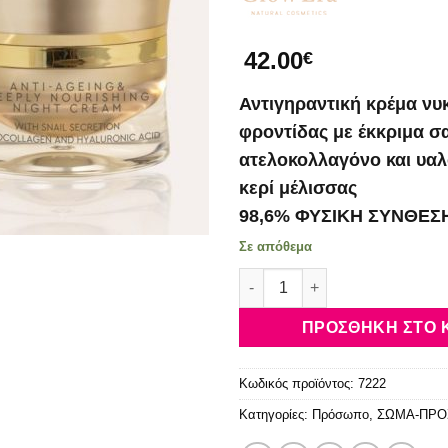
42.00
€
Αντιγηραντική κρέμα νυ
φροντίδας με έκκριμα σ
ατελοκολλαγόνο και υαλ
κερί μέλισσας
98,6% ΦΥΣΙΚΗ ΣΥΝΘΕΣ
Σε απόθεμα
Glow Era Κρέμα Νυκτός με Έκ
ΠΡΟΣΘΉΚΗ ΣΤΟ 
Κωδικός προϊόντος:
7222
Κατηγορίες:
Πρόσωπο
,
ΣΩΜΑ-ΠΡ