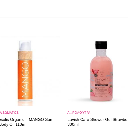
Add to
Add
wishlist
wishl
ΙΑ ΣΏΜΑΤΟΣ
AΦΡΌΛΟΥΤΡΑ
solis Organic – MANGO Sun
Lavish Care Shower Gel Strawbe
Body Oil 110ml
300ml