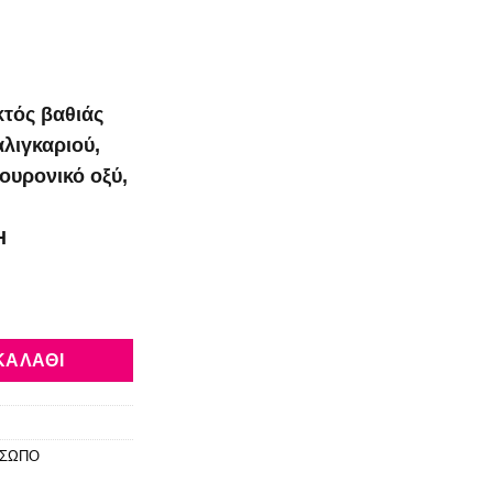
κτός βαθιάς
αλιγκαριού,
ουρονικό οξύ,
Η
κριμα Σαλιγκαριού, φυσική σύνθεση 98,6%, 50ml ποσότητα
ΚΑΛΆΘΙ
ΟΣΩΠΟ