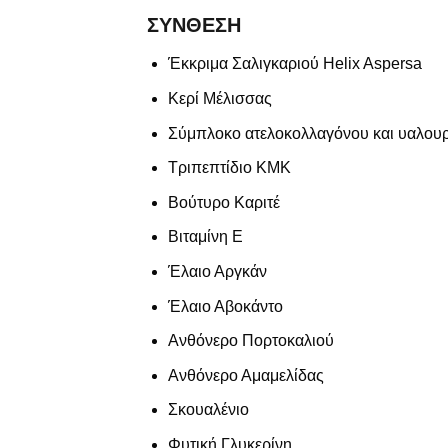
ΣΥΝΘΕΣΗ
Έκκριμα Σαλιγκαριού Helix Aspersa
Κερί Μέλισσας
Σύμπλοκο ατελοκολλαγόνου και υαλουρ
Τριπεπτίδιο ΚΜΚ
Βούτυρο Καριτέ
Βιταμίνη Ε
Έλαιο Αργκάν
Έλαιο Αβοκάντο
Ανθόνερο Πορτοκαλιού
Ανθόνερο Αμαμελίδας
Σκουαλένιο
Φυτική Γλυκερίνη