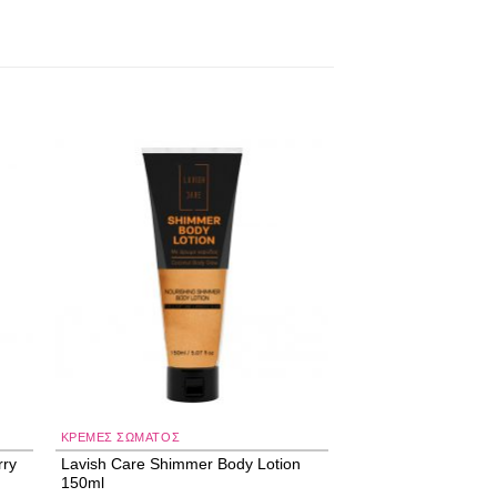
 to
Add to
ist
wishlist
ΚΡΈΜΕΣ ΣΏΜΑΤΟΣ
rry
Lavish Care Shimmer Body Lotion
150ml