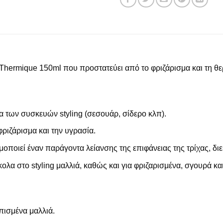
 Thermique 150ml που προστατεύει από το φριζάρισμα και τη θ
α των συσκευών styling (σεσουάρ, σίδερο κλπ).
 φριζάρισμα και την υγρασία.
οποιεί έναν παράγοντα λείανσης της επιφάνειας της τρίχας, διε
κολα στο styling μαλλιά, καθώς και για φριζαρισμένα, σγουρά κα
πισμένα μαλλιά.