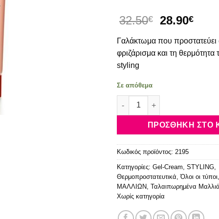
Original
Η
32.50
28.90
€
€
price
τρέ
Γαλάκτωμα που προστατεύει 
was:
τιμή
32.50€.
είναι
φριζάρισμα και τη θερμότητα
28.9
styling
Σε απόθεμα
Kérastase Discipline Keratin
ΠΡΟΣΘΉΚΗ ΣΤΟ 
Κωδικός προϊόντος:
2195
Κατηγορίες:
Gel-Cream
,
STYLING
,
Θερμοπροστατευτικά
,
Όλοι οι τύποι
ΜΑΛΛΙΩΝ
,
Ταλαιπωρημένα Μαλλι
Χωρίς κατηγορία