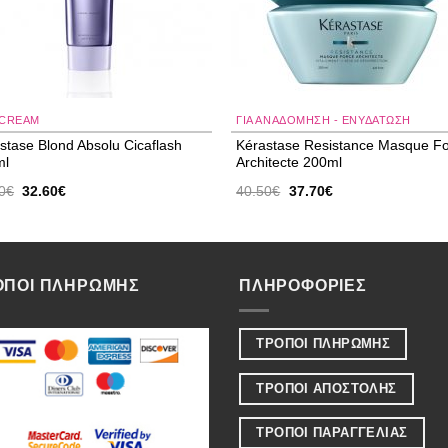
-CREAM
ΓΙΑ ΑΝΑΔΌΜΗΣΗ - ΕΝΥΔΆΤΩΣΗ
stase Blond Absolu Cicaflash
Kérastase Resistance Masque F
ml
Architecte 200ml
Original
Η
Original
Η
0
€
32.60
€
40.50
€
37.70
€
price
τρέχουσα
price
τρέχουσα
was:
τιμή
was:
τιμή
38.00€.
είναι:
40.50€.
είναι:
32.60€.
37.70€.
ΟΠΟΙ ΠΛΗΡΩΜΗΣ
ΠΛΗΡΟΦΟΡΙΕΣ
ΤΡΟΠΟΙ ΠΛΗΡΩΜΗΣ
ΤΡΟΠΟΙ ΑΠΟΣΤΟΛΗΣ
ΤΡΟΠΟΙ ΠΑΡΑΓΓΕΛΙΑΣ