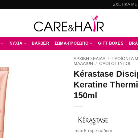
ΣΧΕΤΙΚΑ ΜΕ
NYXIA
BARBER
ΣΩΜΑ-ΠΡΟΣΩΠΟ
GIFT BOXES
BRA
ΑΡΧΙΚΉ ΣΕΛΊΔΑ
/
ΠΡΟΪΟΝΤΑ 
ΜΑΛΛΙΩΝ
/
ΌΛΟΙ ΟΙ ΤΎΠΟΙ
Kérastase Disci
Add to
wishlist
Keratine Therm
150ml