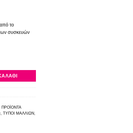
χουσα
από το
:
 των συσκευών
0€.
e Thermique 150ml ποσότητα
ΚΑΛΆΘΙ
,
ΠΡΟΪΟΝΤΑ
ά
,
ΤΥΠΟΙ ΜΑΛΛΙΩΝ
,