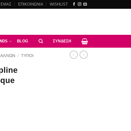
 ΕΜΑΣ
ΕΠΙΚΟΙΝΩΝΙΑ
WISHLIST
NDS
BLOG
ΣΎΝΔΕΣΗ
ΜΑΛΛΙΩΝ
/
ΤΥΠΟΙ
pline
ique