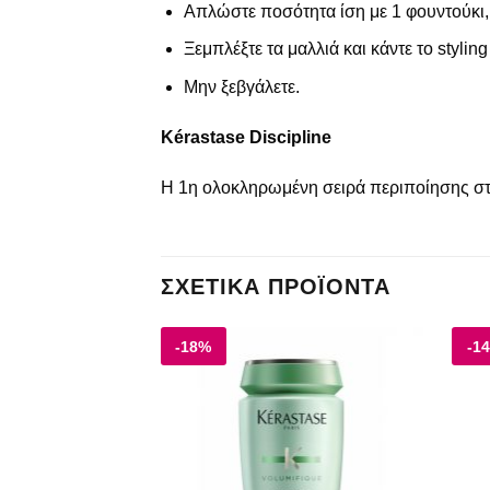
Απλώστε ποσότητα ίση με 1 φουντούκι,
Ξεμπλέξτε τα μαλλιά και κάντε το styli
Μην ξεβγάλετε.
Kérastase Discipline
Η 1η ολοκληρωμένη σειρά περιποίησης στο 
ΣΧΕΤΙΚΆ ΠΡΟΪΌΝΤΑ
-18%
-1
Add to
Add to
wishlist
wishlist