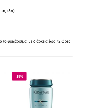
τος κλπ).
 το φριζάρισμα, με διάρκεια έως 72 ώρες.
-18%
 to
Add to
ist
wishlist