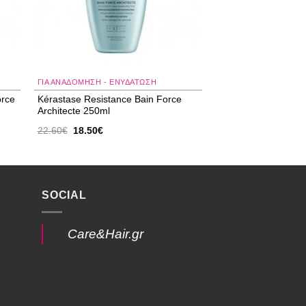
ΓΙΑ ΑΝΑΔΌΜΗΣΗ - ΕΝΥΔΆΤΩΣΗ
orce
Kérastase Resistance Bain Force
Architecte 250ml
Original
Η
22.60
€
18.50
€
price
τρέχουσα
was:
τιμή
22.60€.
είναι:
18.50€.
SOCIAL
Care&Hair.gr