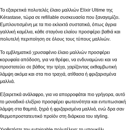
To εξαιρετικά πολυτελές έλαιο μαλλιών Elixir Ultime της
Kérastase, τώρα σε refillable συσκευασία που ξαναγεμίζει.
Εμπλουτισμένη με τα πιο εκλεκτά συστατικά, όπως άγρια
γαλλική καμέλια, κάθε σταγόνα ελαίου προσφέρει βαθιά και
πολυτελή περιποίηση σε όλους τους τύπους μαλλιών.
Το εμβληματικό χρυσαφένιο έλαιο μαλλιών προσφέρει
κορυφαία απόδοση, για να θρέφει, να ενδυναμώνει και να
προστατεύει σε βάθος την τρίχα, χαρίζοντας εκθαμβωτική
λάμψη ακόμα και στα πιο τραχιά, ατίθασα ή φριζαρισμένα
μαλλιά.
Εξαιρετικά ανάλαφρο, για να απορροφάται πιο γρήγορα, αυτό
το μοναδικό ελιξίριο προσφέρει φωτεινότητα και εντυπωσιακή
λάμψη στα θαμπά, ξηρά ή φριζαρισμένα μαλλιά, ενώ δρα σαν
θερμοπροστατευτικό προϊόν στη διάρκεια του styling.
Υιοθετήστε την sutainable πολυτέλεια: το μπουκάλι,