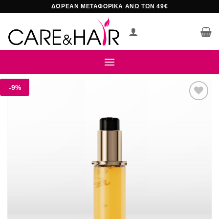
Μετάβαση
ΔΩΡΕΑΝ ΜΕΤΑΦΟΡΙΚΑ ΑΝΩ ΤΩΝ 49€
στο
περιεχόμενο
-9%
Add to
wishlist