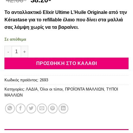
price
τρέχουσα
Το ανταλλακτικό Elixir Ultime L’Huile Originale από την
was:
τιμή
42.00€.
είναι:
Kérastase για το refillable έλαιο που δίνει στα μαλλιά
38.20€.
σας λάμψη χωρίς να τα βαραίνει.
Σε απόθεμα
Kérastase Elixir Ultime L`Huile Originale Refill 75ml ποσότητα
ΠΡΟΣΘΉΚΗ ΣΤΟ ΚΑΛΆΘΙ
Κωδικός προϊόντος:
2693
Κατηγορίες:
ΛΑΔΙΑ
,
Όλοι οι τύποι
,
ΠΡΟΪΟΝΤΑ ΜΑΛΛΙΩΝ
,
ΤΥΠΟΙ
ΜΑΛΛΙΩΝ