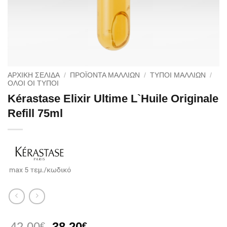
ΑΡΧΙΚΉ ΣΕΛΊΔΑ
/
ΠΡΟΪΟΝΤΑ ΜΑΛΛΙΩΝ
/
ΤΥΠΟΙ ΜΑΛΛΙΩΝ
/
ΌΛΟΙ ΟΙ ΤΎΠΟΙ
Kérastase Elixir Ultime L`Huile Originale
Refill 75ml
Original
Η
42.00
38.20
€
€