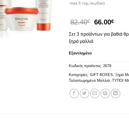
Original
Η
82.40
66.00
€
€
price
τρέ
Σετ 3 προϊόντων για βαθιά θ
was:
τιμή
82.40€.
είναι
ξηρά μαλλιά
66.0
Εξαντλημένο
Κωδικός προϊόντος:
2679
Κατηγορίες:
GIFT BOXES
,
Ξηρά Μ
Ταλαιπωρημένα Μαλλιά
,
ΤΥΠΟΙ Μ