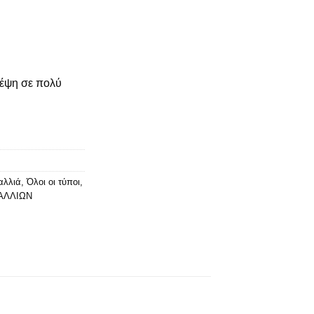
χουσα
ρέψη σε πολύ
:
0€.
αλλιά
,
Όλοι οι τύποι
,
ΑΛΛΙΩΝ