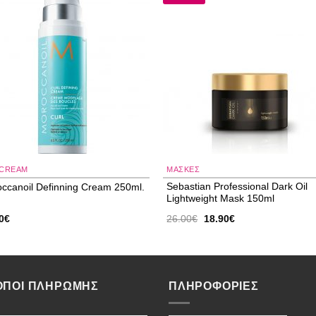
Add to
Add
wishlist
wishl
-CREAM
ΜΑΣΚΕΣ
Sebastian Professional Dark Oil
ccanoil Definning Cream 250ml.
Lightweight Mask 150ml
Original
Η
0
€
26.00
€
18.90
€
price
τρέχουσα
was:
τιμή
26.00€.
είναι:
18.90€.
ΟΠΟΙ ΠΛΗΡΩΜΗΣ
ΠΛΗΡΟΦΟΡΙΕΣ