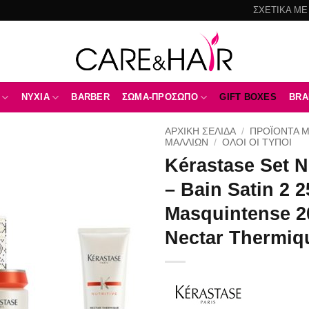
ΣΧΕΤΙΚΑ ΜΕ
NYXIA
BARBER
ΣΩΜΑ-ΠΡΟΣΩΠΟ
GIFT BOXES
BRA
ΑΡΧΙΚΉ ΣΕΛΊΔΑ
/
ΠΡΟΪΟΝΤΑ 
ΜΑΛΛΙΩΝ
/
ΌΛΟΙ ΟΙ ΤΎΠΟΙ
Kérastase Set Nu
Add to
wishlist
– Bain Satin 2 
Masquintense 2
Nectar Thermiq