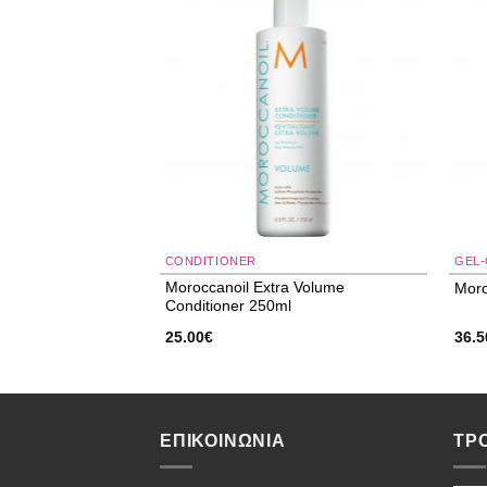
Add to
Add to
wishlist
wishlist
ΥΣΚΕΥΑΣΙΕΣ
CONDITIONER
GEL
ional Dark Oil
Moroccanoil Extra Volume
Moro
 500ml
Conditioner 250ml
25.00
€
36.5
έχουσα
ή
αι:
.60€.
ΕΠΙΚΟΙΝΩΝΙΑ
ΤΡ