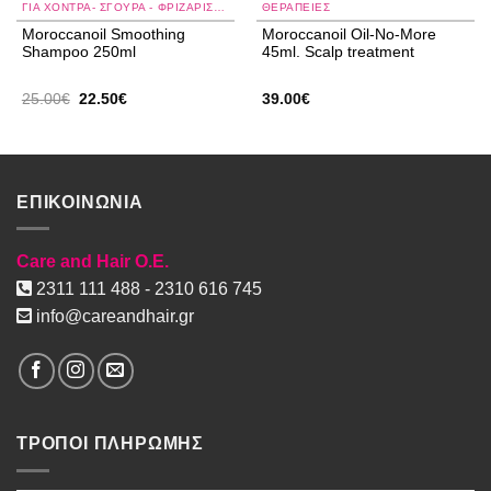
ΓΙΑ ΧΟΝΤΡΆ- ΣΓΟΥΡΆ - ΦΡΙΖΑΡΙΣΜΈΝΑ ΜΑΛΛΙΆ
ΘΕΡΑΠΕΙΕΣ
Moroccanoil Smoothing
Moroccanoil Oil-No-More
Shampoo 250ml
45ml. Scalp treatment
Original
Η
25.00
€
22.50
€
39.00
€
price
τρέχουσα
was:
τιμή
25.00€.
είναι:
22.50€.
ΕΠΙΚΟΙΝΩΝΙΑ
Care and Hair O.E.
2311 111 488 - 2310 616 745
info@careandhair.gr
ΤΡΟΠΟΙ ΠΛΗΡΩΜΗΣ