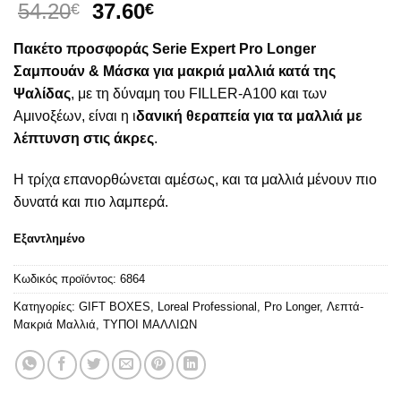
Original
Η
54.20
37.60
€
€
price
τρέχουσα
Πακέτο προσφοράς Serie Expert Pro Longer
was:
τιμή
54.20€.
είναι:
Σαμπουάν & Μάσκα για μακριά μαλλιά κατά της
37.60€.
Ψαλίδας
, με τη δύναμη του FILLER-A100 και των
Αμινοξέων, είναι η ι
δανική θεραπεία για τα μαλλιά με
λέπτυνση στις άκρες
.
Η τρίχα επανορθώνεται αμέσως, και τα μαλλιά μένουν πιο
δυνατά και πιο λαμπερά.
Εξαντλημένο
Κωδικός προϊόντος:
6864
Κατηγορίες:
GIFT BOXES
,
Loreal Professional
,
Pro Longer
,
Λεπτά-
Μακριά Μαλλιά
,
ΤΥΠΟΙ ΜΑΛΛΙΩΝ