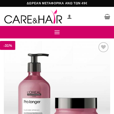
Μετάβαση
ΔΩΡΕΑΝ ΜΕΤΑΦΟΡΙΚΑ ΑΝΩ ΤΩΝ 49€
στο
περιεχόμενο
-31%
Add to
wishlist