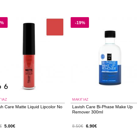
7%
-19%
Add to
Add
wishlist
wishl
ΓΙΑΖ
ΜΑΚΙΓΙΑΖ
sh Care Matte Liquid Lipcolor No
Lavish Care Bi-Phase Make Up
Remover 300ml
Original
Η
Original
Η
€
5.00
€
8.50
€
6.90
€
price
τρέχουσα
price
τρέχουσα
was:
τιμή
was:
τιμή