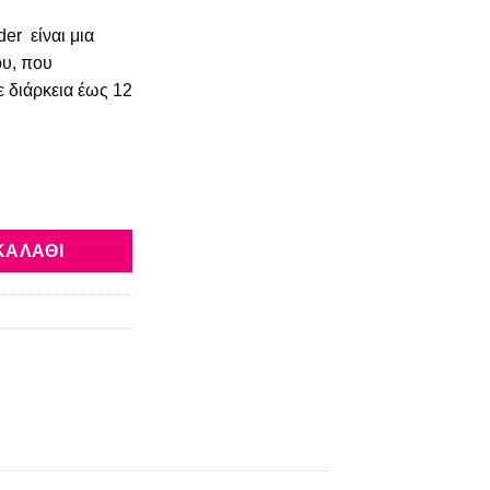
υσα
er είναι μια
υ, που
 διάρκεια έως 12
Wood Rose No 2 ποσότητα
ΚΑΛΆΘΙ