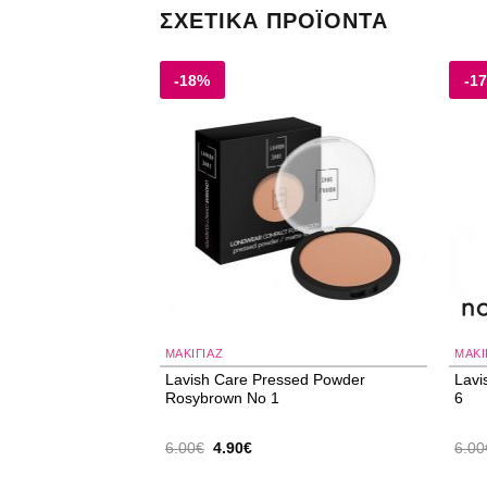
ΣΧΕΤΙΚΆ ΠΡΟΪΌΝΤΑ
-18%
-1
Add to
Add to
wishlist
wishlist
ΜΑΚΙΓΙΑΖ
ΜΑΚΙ
 Matte & Poreless
Lavish Care Pressed Powder
Lavi
ir Porcelain 30ml
Rosybrown No 1
6
Original
Η
6.00
€
4.90
€
6.00
price
τρέχουσα
was:
τιμή