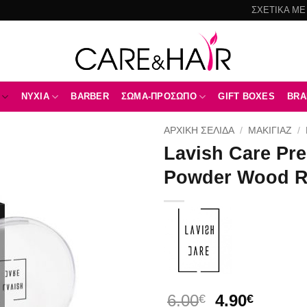
ΣΧΕΤΙΚΑ ΜΕ
NYXIA
BARBER
ΣΩΜΑ-ΠΡΟΣΩΠΟ
GIFT BOXES
BRA
ΑΡΧΙΚΉ ΣΕΛΊΔΑ
/
ΜΑΚΙΓΙΑΖ
/
Lavish Care Pr
Add to
Powder Wood R
wishlist
Original
Η
6.00
4.90
€
€