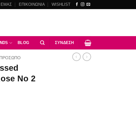
 ΕΜΑΣ
ΕΠΙΚΟΙΝΩΝΙΑ
WISHLIST
NDS
BLOG
ΣΎΝΔΕΣΗ
ΠΡΟΣΩΠΟ
essed
ose No 2