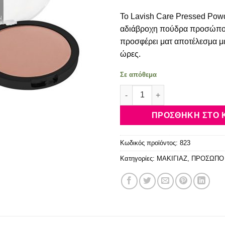
price
τρέχο
Το Lavish Care Pressed Powd
was:
τιμή
6.00€.
είναι:
αδιάβροχη πούδρα προσώπο
4.90€.
προσφέρει ματ αποτέλεσμα με
ώρες.
Σε απόθεμα
Lavish Care Pressed Powder 
ΠΡΟΣΘΉΚΗ ΣΤΟ 
Κωδικός προϊόντος:
823
Κατηγορίες:
ΜΑΚΙΓΙΑΖ
,
ΠΡΟΣΩΠΟ