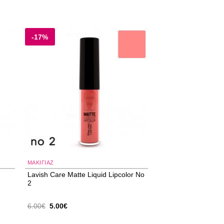
-17%
 to
Add to
ist
wishlist
ΜΑΚΙΓΙΑΖ
Lavish Care Matte Liquid Lipcolor No
2
Original
Η
6.00
€
5.00
€
price
τρέχουσα
was:
τιμή