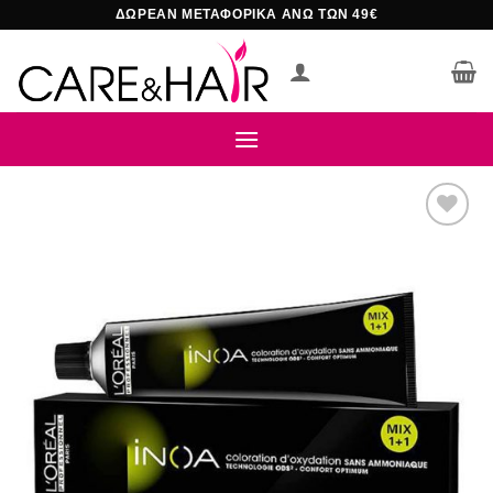
Μετάβαση
ΔΩΡΕΑΝ ΜΕΤΑΦΟΡΙΚΑ ΑΝΩ ΤΩΝ 49€
στο
περιεχόμενο
Add to
wishlist