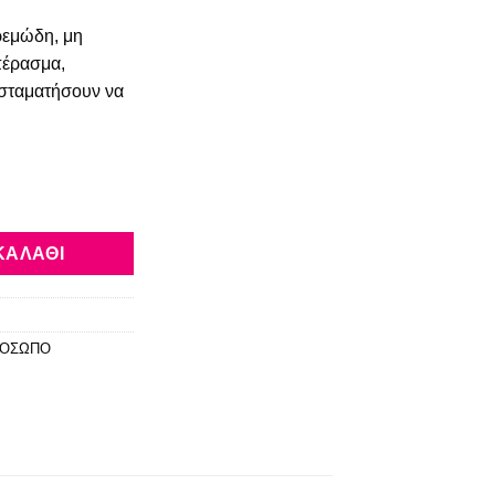
κρεμώδη, μη
πέρασμα,
α σταματήσουν να
08 Nude 6.8ml ποσότητα
ΚΑΛΆΘΙ
ΟΣΩΠΟ