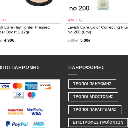
ΓΙΑΖ
ΜΑΚΙΓΙΑΖ
sh Care Highlighter Pressed
Lavish Care Color Correcting Flu
er Boost 1 12gr
No 200 (6ml)
Original
Η
Original
Η
€
4.90
€
6.00
€
5.00
€
price
τρέχουσα
price
τρέχουσα
was:
τιμή
was:
τιμή
6.00€.
είναι:
6.00€.
είναι:
4.90€.
5.00€.
ΟΠΟΙ ΠΛΗΡΩΜΗΣ
ΠΛΗΡΟΦΟΡΙΕΣ
ΤΡΟΠΟΙ ΠΛΗΡΩΜΗΣ
ΤΡΟΠΟΙ ΑΠΟΣΤΟΛΗΣ
ΤΡΟΠΟΙ ΠΑΡΑΓΓΕΛΙΑΣ
ΕΠΙΣΤΡΟΦΕΣ ΠΡΟΪΟΝΤΩΝ