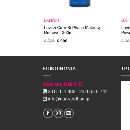
ΜΑΚΙΓΙΑΖ
ΜΑΚΙ
ssed Powder Wood
Lavish Care Bi-Phase Make Up
Lavi
Remover 300ml
Powd
Original
Η
8.50
€
6.90
€
6.00
ουσα
price
τρέχουσα
was:
τιμή
8.50€.
είναι:
.
6.90€.
ΕΠΙΚΟΙΝΩΝΙΑ
ΤΡ
Care and Hair O.E.
2311 111 488 - 2310 616 745
info@careandhair.gr