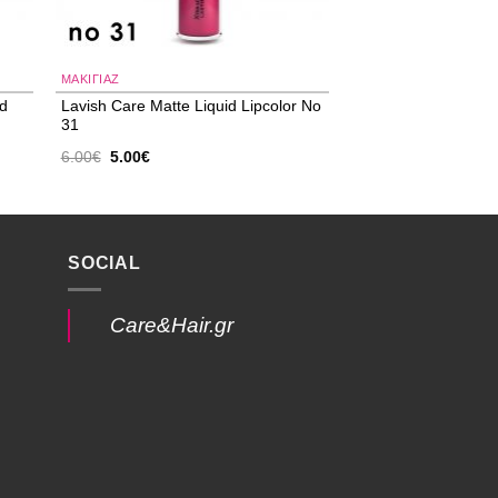
ΜΑΚΙΓΙΑΖ
id
Lavish Care Matte Liquid Lipcolor No
31
Original
Η
6.00
€
5.00
€
price
τρέχουσα
was:
τιμή
6.00€.
είναι:
5.00€.
SOCIAL
Care&Hair.gr