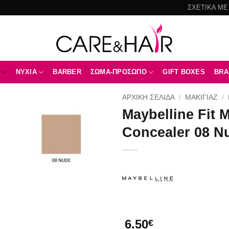
ΣΧΕΤΙΚΑ ΜΕ
NYXIA
BARBER
ΣΩΜΑ-ΠΡΟΣΩΠΟ
GIFT BOXES
BRA
ΑΡΧΙΚΉ ΣΕΛΊΔΑ
/
ΜΑΚΙΓΙΑΖ
/
Maybelline Fit 
Add to
Concealer 08 N
wishlist
6.50
€