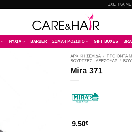
ΣΧΕΤΙΚΑ ΜΕ
NYXIA
BARBER
ΣΩΜΑ-ΠΡΟΣΩΠΟ
GIFT BOXES
BRA
ΑΡΧΙΚΉ ΣΕΛΊΔΑ
/
ΠΡΟΪΟΝΤΑ 
ΒΟΥΡΤΣΕΣ - ΑΞΕΣΟΥΑΡ
/
ΒΟΎ
Mira 371
Add to
wishlist
9.50
€