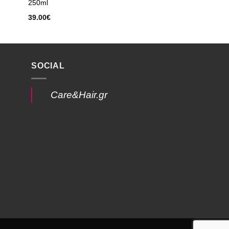
250ml
39.00
€
SOCIAL
Care&Hair.gr