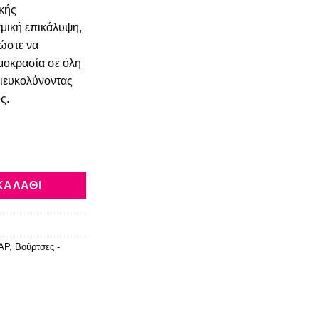
κής
αμική επικάλυψη,
 ώστε να
μοκρασία σε όλη
διευκολύνοντας
ς.
ΚΑΛΆΘΙ
ΑΡ
,
Βούρτσες -