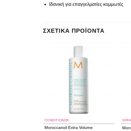
Ιδανική για επαγγελματίες κομμωτές
ΣΧΕΤΙΚΆ ΠΡΟΪΌΝΤΑ
Add to
Add to
wishlist
wishlist
ΙΑ
CONDITIONER
SPR
Moroccanoil Extra Volume
 Antistatic Pink
Moro