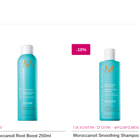
-10%
Add to
Add
wishlist
wishl
AY
Moroccanoil Smoothing Shampo
ccanoil Root Boost 250ml