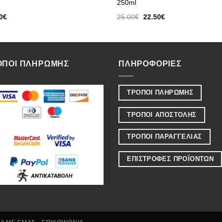
250ml
Original
Η
0
€
25.00
€
22.50
€
price
τρέχουσα
was:
τιμή
25.00€.
είναι:
22.50€.
ΟΠΟΙ ΠΛΗΡΩΜΗΣ
ΠΛΗΡΟΦΟΡΙΕΣ
ΤΡΟΠΟΙ ΠΛΗΡΩΜΗΣ
ΤΡΟΠΟΙ ΑΠΟΣΤΟΛΗΣ
ΤΡΟΠΟΙ ΠΑΡΑΓΓΕΛΙΑΣ
ΕΠΙΣΤΡΟΦΕΣ ΠΡΟΪΟΝΤΩΝ