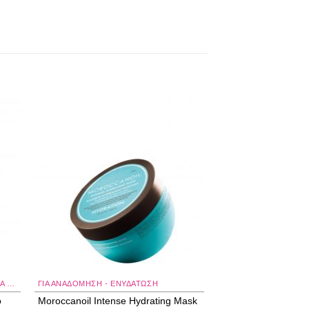
 to
Add to
ist
wishlist
ΓΙΑ ΧΟΝΤΡΆ- ΣΓΟΥΡΆ - ΦΡΙΖΑΡΙΣΜΈΝΑ ΜΑΛΛΙΆ
ΓΙΑ ΑΝΑΔΌΜΗΣΗ - ΕΝΥΔΆΤΩΣΗ
o
Moroccanoil Intense Hydrating Mask