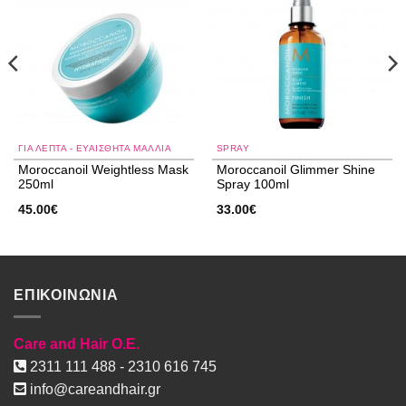
wishlist
wishlist
ΓΙΑ ΛΕΠΤΆ - ΕΥΑΊΣΘΗΤΑ ΜΑΛΛΙΆ
SPRAY
Moroccanoil Weightless Mask
Moroccanoil Glimmer Shine
250ml
Spray 100ml
45.00
€
33.00
€
ΕΠΙΚΟΙΝΩΝΙΑ
Care and Hair O.E.
2311 111 488 - 2310 616 745
info@careandhair.gr