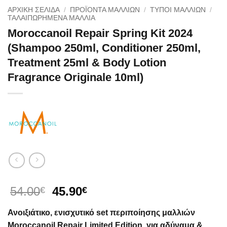
ΑΡΧΙΚΉ ΣΕΛΊΔΑ
/
ΠΡΟΪΟΝΤΑ ΜΑΛΛΙΩΝ
/
ΤΥΠΟΙ ΜΑΛΛΙΩΝ
/
ΤΑΛΑΙΠΩΡΗΜΈΝΑ ΜΑΛΛΙΆ
Moroccanoil Repair Spring Kit 2024
(Shampoo 250ml, Conditioner 250ml,
Treatment 25ml & Body Lotion
Fragrance Originale 10ml)
Original
Η
54.00
45.90
€
€
price
τρέχουσα
Ανοιξιάτικο, ενισχυτικό set περιποίησης μαλλιών
was:
τιμή
Moroccanoil Repair Limited Edition, για αδύναμα &