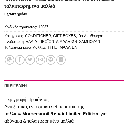
54.00€.
είναι:
45.90€.
ταλαιπωρημένα μαλλιά
Εξαντλημένο
Κωδικός προϊόντος:
12637
Κατηγορίες:
CONDITIONER
,
GIFT BOXES
,
Για Αναδόμηση -
Ενυδάτωση
,
ΛΑΔΙΑ
,
ΠΡΟΪΟΝΤΑ ΜΑΛΛΙΩΝ
,
ΣΑΜΠΟΥΑΝ
,
Ταλαιπωρημένα Μαλλιά
,
ΤΥΠΟΙ ΜΑΛΛΙΩΝ
ΠΕΡΙΓΡΑΦΉ
Περιγραφή Προϊόντος
Ανοιξιάτικο, ενισχυτικό set περιποίησης
μαλλιών
Moroccanoil Repair Limited Edition,
για
αδύναμα & ταλαιπωρημένα μαλλιά