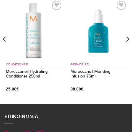
Add to
Add to
wishlist
wishlist
CONDITIONER
ΘΕΡΑΠΕΙΕΣ
Moroccanoil Hydrating
Μοroccanoil Mending
Conditioner 250ml
Infusion 75ml
25.00
€
38.00
€
ΕΠΙΚΟΙΝΩΝΙΑ