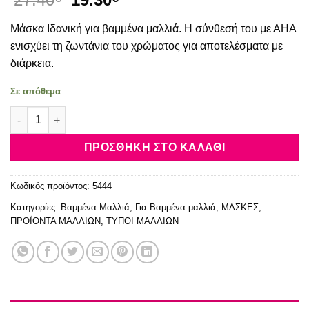
price
τρέχουσα
Μάσκα Ιδανική για βαμμένα μαλλιά. Η σύνθεσή του με ΑΗΑ
was:
τιμή
27.40€.
είναι:
ενισχύει τη ζωντάνια του χρώματος για αποτελέσματα με
19.30€.
διάρκεια.
Σε απόθεμα
Schwarzkopf Professional Fibre Clinix Vibrancy Treatment 250
ΠΡΟΣΘΉΚΗ ΣΤΟ ΚΑΛΆΘΙ
Κωδικός προϊόντος:
5444
Κατηγορίες:
Βαμμένα Μαλλιά
,
Για Βαμμένα μαλλιά
,
ΜΑΣΚΕΣ
,
ΠΡΟΪΟΝΤΑ ΜΑΛΛΙΩΝ
,
ΤΥΠΟΙ ΜΑΛΛΙΩΝ