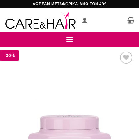
Μετάβαση
ΔΩΡΕΑΝ ΜΕΤΑΦΟΡΙΚΑ ΑΝΩ ΤΩΝ 49€
στο
περιεχόμενο
-30%
Add to
wishlist