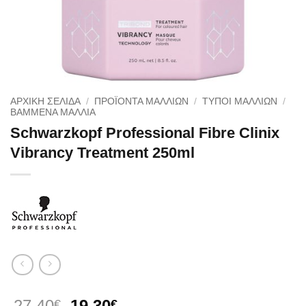
ΑΡΧΙΚΉ ΣΕΛΊΔΑ
/
ΠΡΟΪΟΝΤΑ ΜΑΛΛΙΩΝ
/
ΤΥΠΟΙ ΜΑΛΛΙΩΝ
/
ΒΑΜΜΈΝΑ ΜΑΛΛΙΆ
Schwarzkopf Professional Fibre Clinix
Vibrancy Treatment 250ml
Original
Η
27.40
19.30
€
€