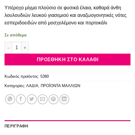
price
τρέχουσα
Υπέροχο μίγμα πλούσιο σε φυσικά έλαια, καθαρά άνθη
was:
τιμή
29.90€.
είναι:
λουλουδιών λευκού γιασεμιού και αναζωογονητικές νότες
18.90€.
εσπεριδοειδών από μοσχολέμονο και πορτοκάλι
Σε απόθεμα
Schwarzkopf Professional Oil Ultime Mediterranean Finishing 
ΠΡΟΣΘΉΚΗ ΣΤΟ ΚΑΛΆΘΙ
Κωδικός προϊόντος:
5380
Κατηγορίες:
ΛΑΔΙΑ
,
ΠΡΟΪΟΝΤΑ ΜΑΛΛΙΩΝ
ΠΕΡΙΓΡΑΦΉ