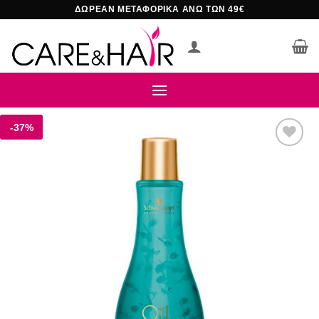
Μετάβαση
ΔΩΡΕΑΝ ΜΕΤΑΦΟΡΙΚΑ ΑΝΩ ΤΩΝ 49€
στο
περιεχόμενο
-37%
Add to
wishlist