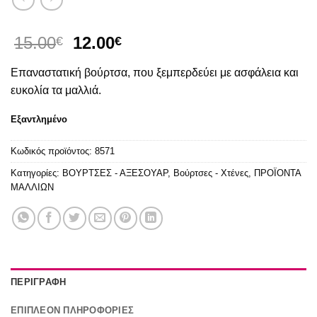
Original
Η
15.00
12.00
€
€
price
τρέχουσα
Επαναστατική βούρτσα, που ξεμπερδεύει με ασφάλεια και
was:
τιμή
15.00€.
είναι:
ευκολία τα μαλλιά.
12.00€.
Εξαντλημένο
Κωδικός προϊόντος:
8571
Κατηγορίες:
ΒΟΥΡΤΣΕΣ - ΑΞΕΣΟΥΑΡ
,
Βούρτσες - Χτένες
,
ΠΡΟΪΟΝΤΑ
ΜΑΛΛΙΩΝ
ΠΕΡΙΓΡΑΦΉ
ΕΠΙΠΛΈΟΝ ΠΛΗΡΟΦΟΡΊΕΣ