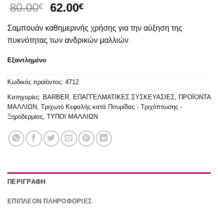
Original
Η
80.00
62.00
€
€
price
τρέχουσα
Σαμπουάν καθημερινής χρήσης για την αύξηση της
was:
τιμή
80.00€.
είναι:
πυκνότητας των ανδρικών μαλλιών
62.00€.
Εξαντλημένο
Κωδικός προϊόντος:
4712
Κατηγορίες:
BARBER
,
ΕΠΑΓΓΕΛΜΑΤΙΚΕΣ ΣΥΣΚΕΥΑΣΙΕΣ
,
ΠΡΟΪΟΝΤΑ
ΜΑΛΛΙΩΝ
,
Τριχωτό Κεφαλής κατά Πιτυρίδας - Τριχόπτωσης -
Ξηροδερμίας
,
ΤΥΠΟΙ ΜΑΛΛΙΩΝ
ΠΕΡΙΓΡΑΦΉ
ΕΠΙΠΛΈΟΝ ΠΛΗΡΟΦΟΡΊΕΣ