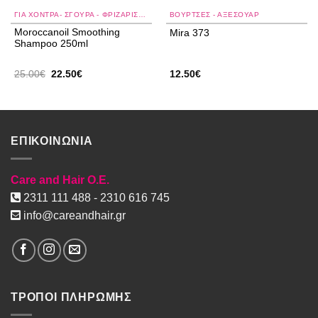
ΓΙΑ ΧΟΝΤΡΆ- ΣΓΟΥΡΆ - ΦΡΙΖΑΡΙΣΜΈΝΑ ΜΑΛΛΙΆ
ΒΟΥΡΤΣΕΣ - ΑΞΕΣΟΥΑΡ
Moroccanoil Smoothing
Mira 373
Shampoo 250ml
Original
Η
25.00
€
22.50
€
12.50
€
price
τρέχουσα
was:
τιμή
25.00€.
είναι:
22.50€.
ΕΠΙΚΟΙΝΩΝΙΑ
Care and Hair O.E.
2311 111 488 - 2310 616 745
info@careandhair.gr
ΤΡΟΠΟΙ ΠΛΗΡΩΜΗΣ