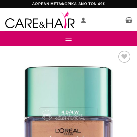
Μετάβαση
ΔΩΡΕΑΝ ΜΕΤΑΦΟΡΙΚΑ ΑΝΩ ΤΩΝ 49€
στο
περιεχόμενο
Add to
wishlist