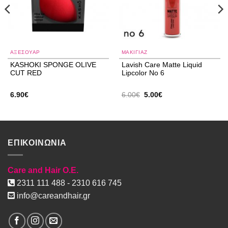
ΑΞΕΣΟΥΑΡ
ΜΑΚΙΓΙΑΖ
KASHOKI SPONGE OLIVE
Lavish Care Matte Liquid
CUT RED
Lipcolor No 6
Original
Η
6.90
€
6.00
€
5.00
€
price
τρέχουσα
was:
τιμή
6.00€.
είναι:
5.00€.
ΕΠΙΚΟΙΝΩΝΙΑ
Care and Hair O.E.
2311 111 488 - 2310 616 745
info@careandhair.gr