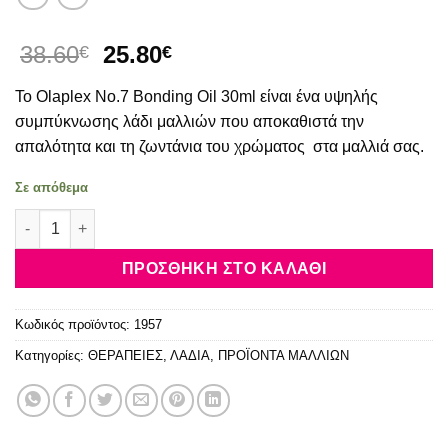
Original
Η
38.60
25.80
€
€
price
τρέχουσα
Το Olaplex No.7 Bonding Oil 30ml είναι ένα υψηλής
was:
τιμή
38.60€.
είναι:
συμπύκνωσης λάδι μαλλιών που αποκαθιστά την
25.80€.
απαλότητα και τη ζωντάνια του χρώματος στα μαλλιά σας.
Σε απόθεμα
Olaplex N°7 Bonding Oil 30ml ποσότητα
ΠΡΟΣΘΉΚΗ ΣΤΟ ΚΑΛΆΘΙ
Κωδικός προϊόντος:
1957
Κατηγορίες:
ΘΕΡΑΠΕΙΕΣ
,
ΛΑΔΙΑ
,
ΠΡΟΪΟΝΤΑ ΜΑΛΛΙΩΝ