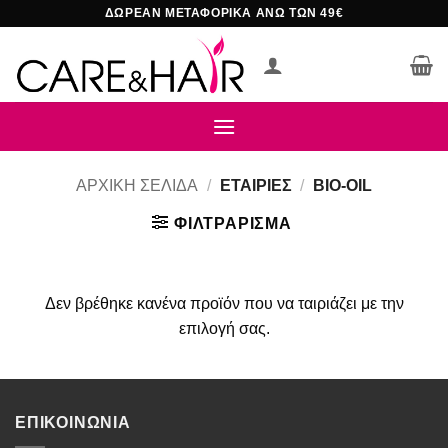
Μετάβαση
ΔΩΡΕΑΝ ΜΕΤΑΦΟΡΙΚΑ ΑΝΩ ΤΩΝ 49€
στο
περιεχόμενο
ΑΡΧΙΚΉ ΣΕΛΊΔΑ
/
ΕΤΑΙΡΊΕΣ
/
BIO-OIL
ΦΙΛΤΡΆΡΙΣΜΑ
Δεν βρέθηκε κανένα προϊόν που να ταιριάζει με την
επιλογή σας.
ΕΠΙΚΟΙΝΩΝΙΑ